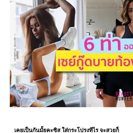
ออกกำลังกายท้องน้อย
เคยเป็นกันมั้ยคะซิส ใส่กระโปรงทีไร จะสวยก็