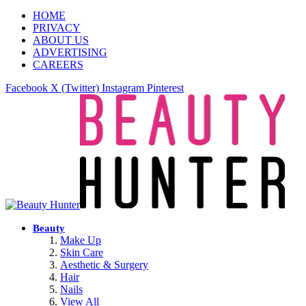
HOME
PRIVACY
ABOUT US
ADVERTISING
CAREERS
Facebook
X (Twitter)
Instagram
Pinterest
Beauty
Make Up
Skin Care
Aesthetic & Surgery
Hair
Nails
View All