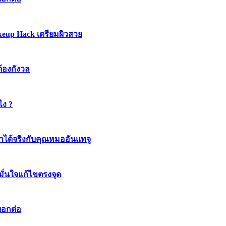
keup Hack เตรียมผิวสวย
ต้องกังวล
ไง ?
ทำได้จริงกับคุณหมออันแทจู
มมั่นใจแก้ไขตรงจุด
บอกต่อ