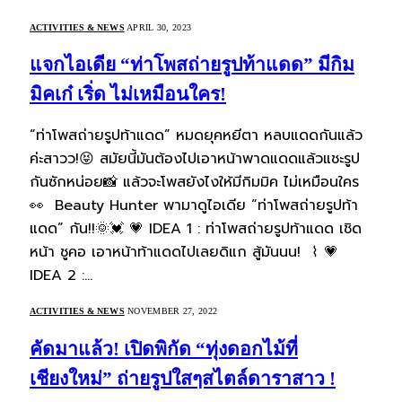
ACTIVITIES & NEWS
APRIL 30, 2023
แจกไอเดีย “ท่าโพสถ่ายรูปท้าแดด” มีกิม
มิคเก๋ เริ่ด ไม่เหมือนใคร!
“ท่าโพสถ่ายรูปท้าแดด” หมดยุคหยีตา หลบแดดกันแล้ว
ค่ะสาวว!😝 สมัยนี้มันต้องไปเอาหน้าพาดแดดแล้วแชะรูป
กันซักหน่อย📸 แล้วจะโพสยังไงให้มีกิมมิค ไม่เหมือนใคร
👀 Beauty Hunter พามาดูไอเดีย “ท่าโพสถ่ายรูปท้า
แดด” กัน!!🌞💓 💗 IDEA 1 : ท่าโพสถ่ายรูปท้าแดด เชิด
หน้า ชูคอ เอาหน้าท้าแดดไปเลยดิแก สู้มันนน! ⌇ 💗
IDEA 2 :…
ACTIVITIES & NEWS
NOVEMBER 27, 2022
คัดมาแล้ว! เปิดพิกัด “ทุ่งดอกไม้ที่
เชียงใหม่” ถ่ายรูปใสๆสไตล์ดาราสาว !