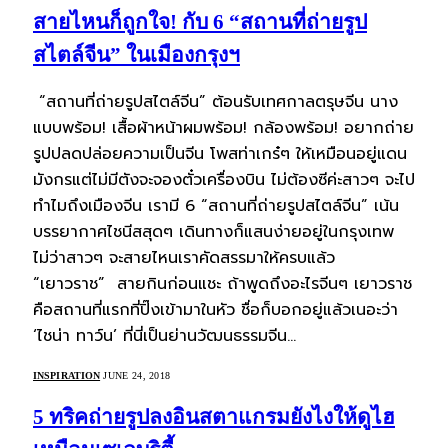
สายไหนก็ถูกใจ! กับ 6 “สถานที่ถ่ายรูป
สไตล์จีน” ในเมืองกรุงฯ
“สถานที่ถ่ายรูปสไตล์จีน” ต้อนรับเทศกาลตรุษจีน นาง
แบบพร้อม! เสื้อผ้าหน้าผมพร้อม! กล้องพร้อม! อยากถ่าย
รูปปลดปล่อยความเป็นจีน โพสท่าเกร๋ๆ ให้เหมือนอยู่แดน
มังกรแต่ไม่มีตังจะจองตั๋วเครื่องบิน ไม่ต้องซีค่ะสาวๆ จะไป
ทำไมถึงเมืองจีน เรามี 6 “สถานที่ถ่ายรูปสไตล์จีน” เน้น
บรรยากาศไชนีสสุดๆ เดินทางก็แสนง่ายอยู่ในกรุงเทพ
ไม่ว่าสาวๆ จะสายไหนเราคัดสรรมาให้ครบแล้ว
“เยาวราช” สายกินก่อนแชะ ถ้าพูดถึงอะไรจีนๆ เยาวราช
คือสถานที่แรกที่ปิ๊งเข้ามาในหัว ชื่อก็บอกอยู่แล้วเนอะว่า
‘ไชน่า ทาว์น’ ที่นี่เป็นย่านวัฒนธรรมจีน…
INSPIRATION
JUNE 24, 2018
5 ทริคถ่ายรูปลงอินสตาแกรมยังไงให้ดูไฮ