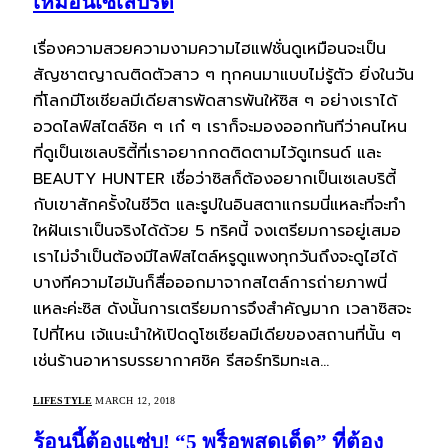
เหมือนเซเลบริตี้
เรื่องความสวยความงามความไฮแฟชั่นดูเหมือนจะเป็น
สัญชาตญาณติดตัวสาว ๆ ทุกคนมาแบบไม่รู้ตัว ยิ่งในวัน
ที่โลกมีโซเชียลมีเดียสารพัดสารพันให้ซิส ๆ อย่างเราได้
อวดไลฟ์สไตล์ชิค ๆ เก๋ ๆ เราก็จะมองออกทันทีว่าคนไหน
ที่ดูเป็นเซเลบริตี้ที่เราอยากกดติดตามไว้ดูเทรนด์ และ
BEAUTY HUNTER เชื่อว่าซิสก็ต้องอยากเป็นเซเลบริตี้
กับเขาสักครั้งในชีวิต และรูปในอินสตาแกรมนี่แหละที่จะทำ
ใหฝันเราเป็นจริงได้ด้วย 5 ทริคนี้ จงเตรียมการอยู่เสมอ
เราไม่จำเป็นต้องมีไลฟ์สไตล์หรูดูแพงทุกวันถึงจะดูไฮได้
บางทีความไฮมันก็สื่อออกมาจากสไตล์การถ่ายภาพนี่
แหละค่ะซิส ดังนั้นการเตรียมการจึงสำคัญมาก เวลาซิสจะ
ไปที่ไหน เจ้แนะนำให้เปิดดูโซเชียลมีเดียของสถานที่นั้น ๆ
เช่นร้านอาหารบรรยากาศชิค รีสอร์ทริมทะเล…
LIFESTYLE
MARCH 12, 2018
ร้อนนี้ต้องแซ่บ! “5 พร็อพสุดเด็ด” ที่ต้อง