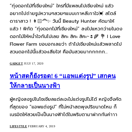
“ทุ่งดอกไม้ที่เชียงใหม่” ใครที่มีแพลนไปเชียงใหม่ แล้ว
อยากไปถ่ายรูปหวานๆสวยๆแบบเกาหลีเกาใจ💓 สไตล์
ดาราสาว ! 👩🏻‍🦰✨ วันนี้ Beauty Hunter คัดมาให้
เเล้ว ! พิกัด “ทุ่งดอกไม้ที่เชียงใหม่” ลงไปแหวกว่ายในดง
ดอกไม้ให้หน่ำใจกันไปเลย สิคะ สิคะ สิคะ~🌷🌾 💐 I Love
Flower Farm ขอบอกเลยว่า ถ้าไปเชียงใหม่เเล้วพลาดไป
สวนดอกไม้นี้เเล้วจะเสียใจ! คือมันสวยมากกกกก…
GADGET
JULY 17, 2020
หน้าสดก็ยังรอด! 6 “แอพแต่งรูป” เสกคน
ให้กลายเป็นนางฟ้า
ผู้หญิงลงรูปในโซเชียลแต่ละจะไม่แต่งรูปไม่ได้ หญิงจึงคัด
ที่สุดของ “แอพแต่งรูป” ที่ไม่หน้าสดพุงปริขนาดไหน ก็
เนรมิตให้สวยเป๊ะเป็นนางฟ้าได้ในพริบตามาฝากกันค่าาา
LIFESTYLE
FEBRUARY 4, 2019