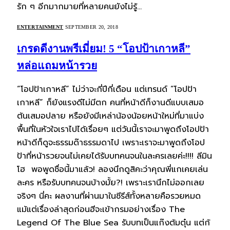
รัก ๆ อีกมากมายที่หลายคนยังไม่รู้…
ENTERTAINMENT
SEPTEMBER 20, 2018
เกรดดีงานพรีเมี่ยม! 5 “โอปป้าเกาหลี”
หล่อแถมหน้ารวย
“โอปป้าเกาหลี” ไม่ว่าจะกี่ปีกี่เดือน แต่เทรนด์ “โอปป้า
เกาหลี” ก็ยังแรงดีไม่มีตก คนที่หน้าดีก็งานดีแบบเสมอ
ต้นเสมอปลาย หรือยังมีเหล่าน้องน้อยหน้าใหม่ที่มาแบ่ง
พื้นที่ในหัวใจเราไปได้เรื่อยๆ แต่วันนี้เราจะมาพูดถึงโอปป้า
หน้าดีก็ดูจะธรรมด๊าธรรมดาไป เพราะเราจะมาพูดถึงโอป
ป้าที่หน้ารวยจนไม่เคยได้รับบทคนจนในละครเลยค่ะ!!!! ลีมิน
โฮ พอพูดชื่อนี้มาแล้ว! ลองนึกดูสิคะว่าคุณพี่แกเคยเล่น
ละคร หรือรับบทคนจนบ้างมั้ย?! เพราะเรานึกไม่ออกเลย
จริงๆ นี่คะ ผลงานที่ผ่านมาในซีรีส์ทั้งหลายคือรวยหมด
แม้แต่เรื่องล่าสุดก่อนฮีจะเข้ากรมอย่างเรื่อง The
Legend Of The Blue Sea รับบทเป็นแก๊งต้มตุ๋น แต่ก้