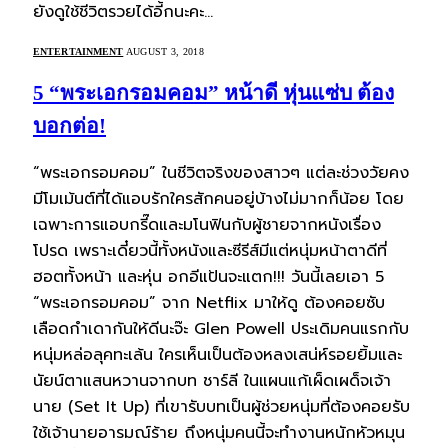
ยังดูใช้ชีวิตรวยได้อี้กนะคะ…
ENTERTAINMENT
AUGUST 3, 2018
5 “พระเอกรอมคอม” หน้าดี หุ่นแซ่บ ต้อง
บอกต่อ!
“พระเอกรอมคอม” ในชีวิตจริงของสาวๆ แต่ละช่วงวัยคง
มีโมเม้นต์ที่ได้แอบรักใครสักคนอยู่บ้างไม่มากก็น้อย โดย
เฉพาะการแอบกรี๊ดและมโนฟินกับผู้ชายจากหนังเรื่อง
โปรด เพราะเดี๋ยวนี้ทั้งหนังและซีรีส์มีแต่หนุ่มหน้าตาดีที่
ฮอตทั้งหน้า และหุ่น อกอีแป้นจะแตก!!! วันนี้เลยเอา 5
“พระเอกรอมคอม” จาก Netflix มาให้ดู ต้องคอยซับ
เลือดกำเดากันให้ดีนะจ๊ะ Glen Powell ประเดิมคนแรกกับ
หนุ่มหล่อลุคทะเล้น ใครเห็นเป็นต้องหลงเสน่ห์รอยยิ้มและ
นัยน์ตาแสนหวานจากบท ชาร์ลี ในแผนแก้เผ็ดเผด็จเจ้า
นาย (Set It Up) ที่เขารับบทเป็นผู้ช่วยหนุ่มที่ต้องคอยรับ
ใช้เจ้านายอารมณ์ร้าย ถึงหนุ่มคนนี้จะทำงานหนักหัวหมุน