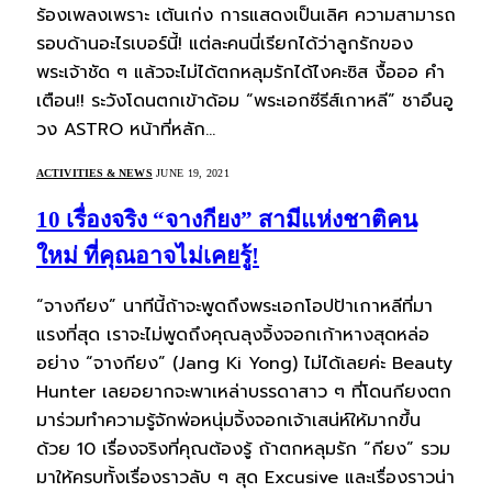
ร้องเพลงเพราะ เต้นเก่ง การแสดงเป็นเลิศ ความสามารถ
รอบด้านอะไรเบอร์นี้! แต่ละคนนี่เรียกได้ว่าลูกรักของ
พระเจ้าชัด ๆ แล้วจะไม่ได้ตกหลุมรักได้ไงคะซิส งื้อออ คำ
เตือน!! ระวังโดนตกเข้าด้อม “พระเอกซีรีส์เกาหลี” ชาอึนอู
วง ASTRO หน้าที่หลัก…
ACTIVITIES & NEWS
JUNE 19, 2021
10 เรื่องจริง “จางกียง” สามีแห่งชาติคน
ใหม่ ที่คุณอาจไม่เคยรู้!
“จางกียง” นาทีนี้ถ้าจะพูดถึงพระเอกโอปป้าเกาหลีที่มา
แรงที่สุด เราจะไม่พูดถึงคุณลุงจิ้งจอกเก้าหางสุดหล่อ
อย่าง “จางกียง” (Jang Ki Yong) ไม่ได้เลยค่ะ Beauty
Hunter เลยอยากจะพาเหล่าบรรดาสาว ๆ ที่โดนกียงตก
มาร่วมทำความรู้จักพ่อหนุ่มจิ้งจอกเจ้าเสน่ห์ให้มากขึ้น
ด้วย 10 เรื่องจริงที่คุณต้องรู้ ถ้าตกหลุมรัก “กียง” รวม
มาให้ครบทั้งเรื่องราวลับ ๆ สุด Excusive และเรื่องราวน่า