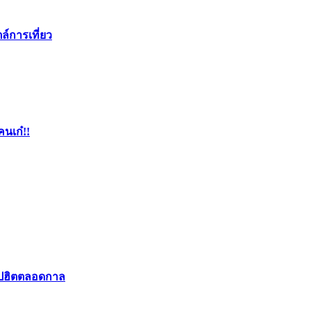
ล์การเที่ยว
คนเก๋!!
อปฮิตตลอดกาล