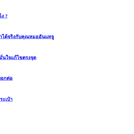
ไง ?
ทำได้จริงกับคุณหมออันแทจู
มมั่นใจแก้ไขตรงจุด
บอกต่อ
ระเป๋า