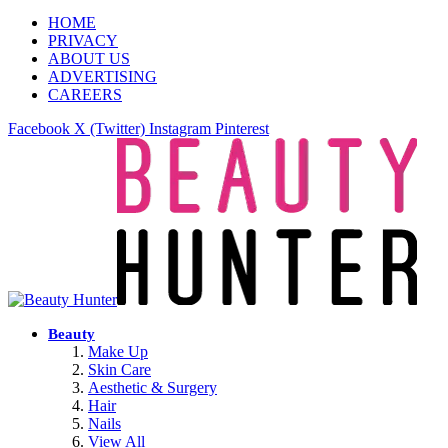
HOME
PRIVACY
ABOUT US
ADVERTISING
CAREERS
Facebook
X (Twitter)
Instagram
Pinterest
Beauty
Make Up
Skin Care
Aesthetic & Surgery
Hair
Nails
View All