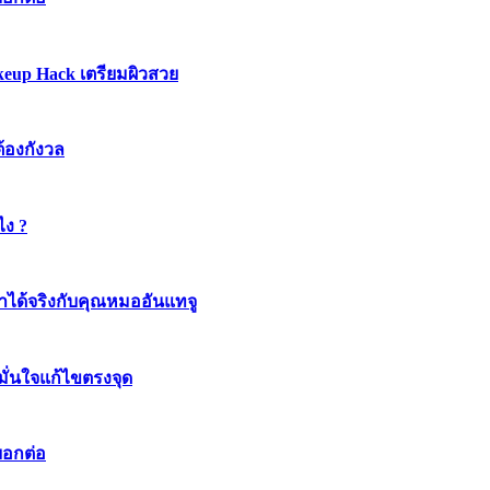
keup Hack เตรียมผิวสวย
ต้องกังวล
ไง ?
ทำได้จริงกับคุณหมออันแทจู
มมั่นใจแก้ไขตรงจุด
บอกต่อ