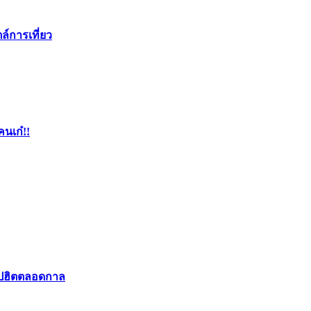
ล์การเที่ยว
คนเก๋!!
อปฮิตตลอดกาล