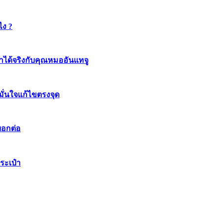
ไง ?
ทำได้จริงกับคุณหมออันแทจู
มมั่นใจแก้ไขตรงจุด
บอกต่อ
ระเป๋า