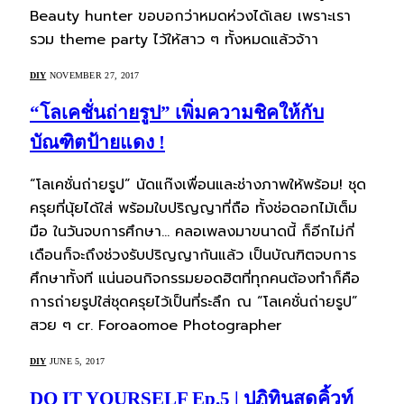
Beauty hunter ขอบอกว่าหมดห่วงได้เลย เพราะเรา
รวม theme party ไว้ให้สาว ๆ ทั้งหมดแล้วจ้าา
DIY
NOVEMBER 27, 2017
“โลเคชั่นถ่ายรูป” เพิ่มความชิคให้กับ
บัณฑิตป้ายแดง !
“โลเคชั่นถ่ายรูป” นัดแก๊งเพื่อนและช่างภาพให้พร้อม! ชุด
ครุยที่นุ้ยได้ใส่ พร้อมใบปริญญาที่ถือ ทั้งช่อดอกไม้เต็ม
มือ ในวันจบการศึกษา… คลอเพลงมาขนาดนี้ ก็อีกไม่กี่
เดือนก็จะถึงช่วงรับปริญญากันแล้ว เป็นบัณฑิตจบการ
ศึกษาทั้งที แน่นอนกิจกรรมยอดฮิตที่ทุกคนต้องทำก็คือ
การถ่ายรูปใส่ชุดครุยไว้เป็นที่ระลึก ณ “โลเคชั่นถ่ายรูป”
สวย ๆ cr. Foroaomoe Photographer
DIY
JUNE 5, 2017
DO IT YOURSELF Ep.5 | ปฏิทินสุดคิ้วท์