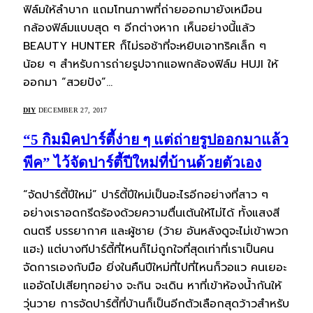
ฟิล์มให้ลำบาก แถมโทนภาพที่ถ่ายออกมายังเหมือน
กล้องฟิล์มแบบสุด ๆ อีกต่างหาก เห็นอย่างนี้แล้ว
BEAUTY HUNTER ก็ไม่รอช้าที่จะหยิบเอาทริคเล็ก ๆ
น้อย ๆ สำหรับการถ่ายรูปจากแอพกล้องฟิล์ม HUJI ให้
ออกมา “สวยปัง”…
DIY
DECEMBER 27, 2017
“5 กิมมิคปาร์ตี้ง่าย ๆ แต่ถ่ายรูปออกมาแล้ว
พีค” ไว้จัดปาร์ตี้ปีใหม่ที่บ้านด้วยตัวเอง
“จัดปาร์ตี้ปีใหม่” ปาร์ตี้ปีใหม่เป็นอะไรอีกอย่างที่สาว ๆ
อย่างเราอดกรีดร้องด้วยความตื่นเต้นให้ไม่ได้ ทั้งแสงสี
ดนตรี บรรยากาศ และผู้ชาย (ว้าย อันหลังดูจะไม่เข้าพวก
แฮะ) แต่บางทีปาร์ตี้ที่ไหนก็ไม่ถูกใจที่สุดเท่าที่เราเป็นคน
จัดการเองกับมือ ยิ่งในคืนปีใหม่ที่ไปที่ไหนก็วอแว คนเยอะ
แออัดไปเสียทุกอย่าง จะกิน จะเดิน หาที่เข้าห้องน้ำกันให้
วุ่นวาย การจัดปาร์ตี้ที่บ้านก็เป็นอีกตัวเลือกสุดว้าวสำหรับ