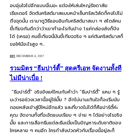
อบอุ่นใจไปอีกแบบนี่เนอะ แต่จะให้เล่นใหญ่รัชดาลัย
เธียเตอร์ จัดต้นคริสต์มาสแบบหน้าเซ็นทรัลเวิล์ดก็คงไปไม่
ถึงจุดนั้น เรามาดูวิธีแอบอินกับคริสต์มาสเบา ๆ สไตล์คน
ขี้เกียจกันดีกว่าว่าเขาทำอะไรกันบ้าง 1.แค่กล่องลังก็ปัง
ได้ (เหรอ) คนขี้เกียจนี่มันขี้เกียจจริง ๆ แค่ต้นคริสต์มาสก็
ขอให้มีอะไรสูง ๆ…
DIY
DECEMBER 4, 2017
รวมมิตร “ธีมปาร์ตี้” สุดครีเอท จัดงานทั้งที
ไม่มีน่าเบื่อ !
“ธีมปาร์ตี้” จริงจังแค่ไหนกับคำว่า “ธีมปาร์ตี้” แหม ๆ รู้
นะว่ารอช่วงเวลานี้อยู่ใช่มั๊ย ? อีกไม่นานเกินใจก็จะเริ่มนับ
ถอยหลังเข้าสู่ปีใหม่อีกแล้ว และที่ขาดไม่ได้ก็คือปาร์ตี้ค่ะ
คุณ จัดงานทั้งที่จะจัดแบบเรียบ ๆ ง่าย ๆ ได้อย่างไรจริง
มั๊ย และการเลือกธีมแต่ละธีมเนี่ยเป็นปัญหาระดับชาติของ
ใครหลาย ๆ คนอีก ใครกำลังปวดหัวกับเรื่องนี้อยู่ละก็