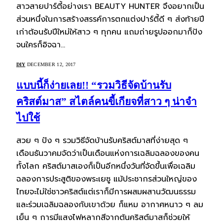
สาวสายปาร์ตี้อย่างเรา BEAUTY HUNTER จึงอยากเป็น
ส่วนหนึ่งในการสร้างสรรค์การตกแต่งปาร์ตี้ดี ๆ ส่งท้ายปี
เก่าต้อนรับปีใหม่ให้สาว ๆ ทุกคน แถมถ่ายรูปออกมาก็ปัง
จนใครก็อิจฉา…
DIY
DECEMBER 12, 2017
แบบนี้ก็ง่ายเลย!! “รวมวิธีจัดบ้านรับ
คริสต์มาส” สไตล์คนขี้เกียจที่สาว ๆ น่าจำ
ไปใช้
สวย ๆ ปัง ๆ รวมวิธีจัดบ้านรับคริสต์มาสที่ง่ายสุด ๆ
เดือนธันวาคมจัดว่าเป็นเดือนแห่งการเฉลิมฉลองของคน
ทั้งโลก คริสต์มาสเองก็เป็นอีกหนึ่งวันที่จัดขึ้นเพื่อเฉลิม
ฉลองการประสูติของพระเยซู แม้ประชากรส่วนใหญ่ของ
ไทยจะไม่ใช่ชาวคริสต์แต่เราก็มีการผสมผสานวัฒนธรรม
และร่วมเฉลิมฉลองกับเขาด้วย ก็แหม อากาศหนาว ๆ ลม
เย็น ๆ การมีแสงไฟหลากสีจากต้นคริสต์มาสก็ช่วยให้