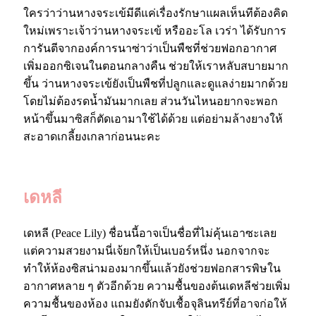
ใครว่าว่านหางจระเข้มีดีแค่เรื่องรักษาแผลเห็นทีต้องคิด
ใหม่เพราะเจ้าว่านหางจระเข้ หรืออะโล เวร่า ได้รับการ
การันตีจากองค์การนาซ่าว่าเป็นพืชที่ช่วยฟอกอากาศ
เพิ่มออกซิเจนในตอนกลางคืน ช่วยให้เราหลับสบายมาก
ขึ้น ว่านหางจระเข้ยังเป็นพืชที่ปลูกและดูแลง่ายมากด้วย
โดยไม่ต้องรดน้ำมันมากเลย ส่วนวันไหนอยากจะพอก
หน้าขึ้นมาซิสก็ตัดเอามาใช้ได้ด้วย แต่อย่ามล้างยางให้
สะอาดเกลี้ยงเกลาก่อนนะคะ
เดหลี
เดหลี (Peace Lily) ชื่อนนี้อาจเป็นชื่อที่ไม่คุ้นเอาซะเลย
แต่ความสวยงามนี่เจ้ยกให้เป็นเบอร์หนึ่ง นอกจากจะ
ทำให้ห้องซิสน่ามองมากขึ้นแล้วยังช่วยฟอกสารพิษใน
อากาศหลาย ๆ ตัวอีกด้วย ความชื้นของต้นเดหลีช่วยเพิ่ม
ความชื้นของห้อง แถมยังดักจับเชื้อจุลินทรีย์ที่อาจก่อให้