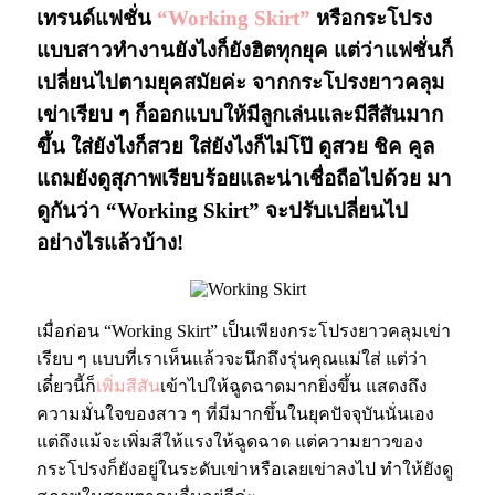
เทรนด์แฟชั่น
“Working Skirt”
หรือกระโปรง
แบบสาวทำงานยังไงก็ยังฮิตทุกยุค แต่ว่าแฟชั่นก็
เปลี่ยนไปตามยุคสมัยค่ะ จากกระโปรงยาวคลุม
เข่าเรียบ ๆ ก็ออกแบบให้มีลูกเล่นและมีสีสันมาก
ขึ้น ใส่ยังไงก็สวย ใส่ยังไงก็ไม่โป๊ ดูสวย ชิค คูล
แถมยังดูสุภาพเรียบร้อยและน่าเชื่อถือไปด้วย มา
ดูกันว่า “Working Skirt” จะปรับเปลี่ยนไป
อย่างไรแล้วบ้าง!
เมื่อก่อน “Working Skirt” เป็นเพียงกระโปรงยาวคลุมเข่า
เรียบ ๆ แบบที่เราเห็นแล้วจะนึกถึงรุ่นคุณแม่ใส่ แต่ว่า
เดี๋ยวนี้ก็
เพิ่มสีสัน
เข้าไปให้ฉูดฉาดมากยิ่งขึ้น แสดงถึง
ความมั่นใจของสาว ๆ ที่มีมากขึ้นในยุคปัจจุบันนั่นเอง
แต่ถึงแม้จะเพิ่มสีให้แรงให้ฉูดฉาด แต่ความยาวของ
กระโปรงก็ยังอยู่ในระดับเข่าหรือเลยเข่าลงไป ทำให้ยังดู