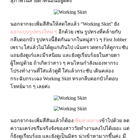
สุภาพในสายตาคนอื่นอยู่ดีค่ะ
นอกจากจะเพิ่มสีสันให้สดใสแล้ว “Working Skirt” ยัง
ออกแบบรูปทรงใหม่ ๆ
อีกด้วย เช่น รูปทรงที่คล้ายกับ
กลีบดอกบัว รูปทรงนี้ฮิตกันมากในหมู่สาว ๆ First Jobber
เพราะใส่แล้วไม่ได้ดูแก่เกินไป เน้นทรวดทรงให้ดูกระชับ
แถมยังดูเก๋และมีรสนิยม และยังดูเรียบร้อยในสายตา
ผู้ใหญ่ด้วย ถ้าเกิดว่าสาว ๆ คนไหนกำลังมองหากระ
โปรงทำงานที่ใส่แล้วดูดี ใส่แล้วกระชับ เดินคล่อง
กระฉับกระเฉง Working Skirt ทรงกลีบดอกบัวก็ตอบ
โจทย์มาก ๆ เลยค่ะ
นอกจากจะเพิ่มสีสันแล้วก็ต้อ
ง
เพิ่มลวดลาย
เข้าไปด้วย ลด
ความเคร่งขรึมจริงจังของสาววัยทำงานลงไปได้เยอะ แต่
ก็ยังดูเรียบร้อย และยังดูเป็นมิตร น่าเข้าหามากขึ้นค่ะ มี