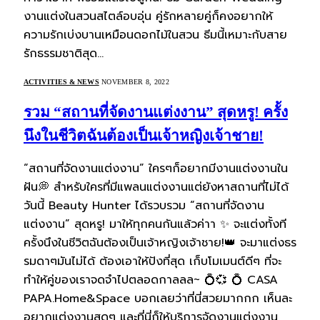
งานแต่งในสวนสไตล์อบอุ่น คู่รักหลายคู่ก็คงอยากให้
ความรักเบ่งบานเหมือนดอกไม้ในสวน ธีมนี้เหมาะกับสาย
รักธรรมชาติสุด…
ACTIVITIES & NEWS
NOVEMBER 8, 2022
รวม “สถานที่จัดงานแต่งงาน” สุดหรู! ครั้ง
นึงในชีวิตฉันต้องเป็นเจ้าหญิงเจ้าชาย!
“สถานที่จัดงานแต่งงาน” ใครๆก็อยากมีงานแต่งงานใน
ฝัน💭 สำหรับใครที่มีแพลนแต่งงานแต่ยังหาสถานที่ไม่ได้
วันนี้ Beauty Hunter ได้รวบรวม “สถานที่จัดงาน
แต่งงาน” สุดหรู! มาให้ทุกคนกันแล้วค่าา ✨ จะแต่งทั้งที
ครั้งนึงในชีวิตฉันต้องเป็นเจ้าหญิงเจ้าชาย!👑 จะมาแต่งธร
รมดาๆมันไม่ได้ ต้องเอาให้ปังที่สุด เก็บโมเมนต์ดีๆ ที่จะ
ทำให้คู่ของเราจดจำไปตลอดกาลลล~ 💍💞 💍 CASA
PAPA.Home&Space บอกเลยว่าที่นี่สวยมากกก เห็นละ
อยากแต่งงานสุดๆ และที่นี่ก็ให้บริการจัดงานแต่งงาน