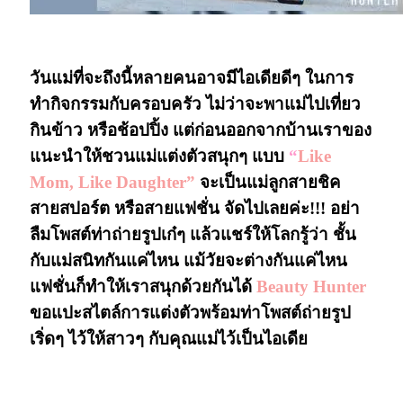
“Like Mom, Like Daughter”
วันแม่ที่จะถึงนี้หลายคนอาจมีไอเดียดีๆ ในการ
ทำกิจกรรมกับครอบครัว ไม่ว่าจะพาแม่ไปเที่ยว
กินข้าว หรือช้อปปิ้ง แต่ก่อนออกจากบ้านเราของ
แนะนำให้ชวนแม่แต่งตัวสนุกๆ แบบ
“
Like
Mom, Like Daughter”
จะเป็นแม่ลูกสายชิค
สายสปอร์ต หรือสายแฟชั่น จัดไปเลยค่ะ!!! อย่า
ลืมโพสต์ท่าถ่ายรูปเก๋ๆ แล้วแชร์ให้โลกรู้ว่า ชั้น
กับแม่สนิทกันแค่ไหน แม้วัยจะต่างกันแค่ไหน
แฟชั่นก็ทำให้เราสนุกด้วยกันได้
Beauty Hunter
ขอแปะสไตล์การแต่งตัวพร้อมท่าโพสต์ถ่ายรูป
เริ่ดๆ ไว้ให้สาวๆ กับคุณแม่ไว้เป็นไอเดีย