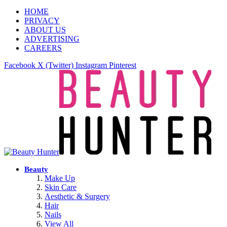
HOME
PRIVACY
ABOUT US
ADVERTISING
CAREERS
Facebook
X (Twitter)
Instagram
Pinterest
Beauty
Make Up
Skin Care
Aesthetic & Surgery
Hair
Nails
View All