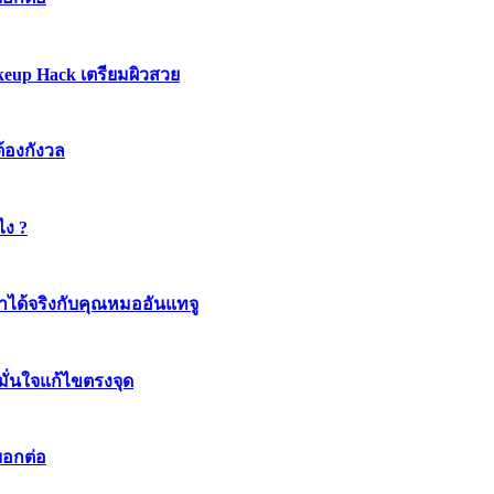
keup Hack เตรียมผิวสวย
ต้องกังวล
ไง ?
ทำได้จริงกับคุณหมออันแทจู
มมั่นใจแก้ไขตรงจุด
บอกต่อ