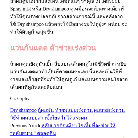
ถ้าผมดูมันมากและเห็นได้ชัดแน่ๆ ว่าคุณไม่ได้สระผม
Spray mist หรือ Dry shampoo ดูเหมือนจะเป็นทางเดียวที่
ทำให้คุณรอดปลอดภัยจากสถานการณ์นี้ และหลังจาก
ใช้ Dry shampoo แล้วควรใช้มือสางผมให้ดูยุ่งๆ หน่อย จะ
ทำให้ผิวดูมีวอลุ่มขึ้น
แว่นกันแดด ตัวช่วยเร่งด่วน
ถ้าผมคุณยังดูมันเยิ้ม ลีบแบน เส้นผมดูไม่มีชีวิตชีวา หยิบ
แว่นกันแดดมาทำเป็นที่คาดผมซะเลย นี่แหละเป็นวิธีที่
ง่ายและเร็วสุดที่จะทำให้คุณดูเก๋ และเบนความสนใจจาก
เส้นผมที่ดูมันและลีบแบน
Cr. Giphy
Dry shampoo
กู้ผมมัน
ทำผมแบบเร่งด่วน
ผมสวยเร่งด่วน
วิธีทำผมแบบสาวขี้เกียจ
ไม่ได้สระผม
Previous Article
หลับยากต้องมี! 5 ไอเท็มที่จะช่วยให้
“หลับสบาย” ตลอดคืน