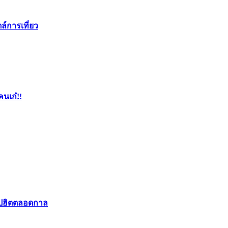
ล์การเที่ยว
คนเก๋!!
อปฮิตตลอดกาล