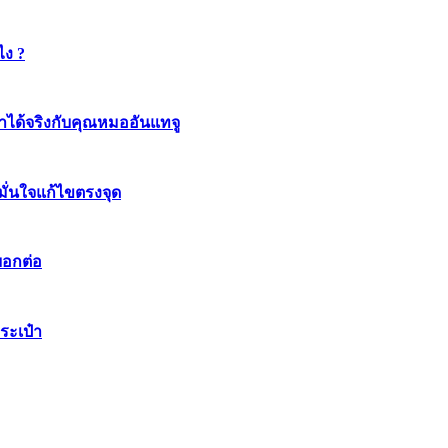
ไง ?
ทำได้จริงกับคุณหมออันแทจู
มมั่นใจแก้ไขตรงจุด
บอกต่อ
ระเป๋า