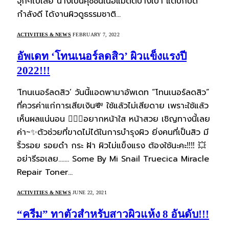
จุกๆไปเลย นางเป็นคุชชั่นเนื้อแมตต์บางเบา แต่ปกปิด
กำลังดี ได้งานผิวดูธรรมชาติ…
ACTIVITIES & NEWS
FEBRUARY 7, 2022
อัพเดท ‘โทนเนอร์ลดสิว’ ผิวแข็งแรงปี
2022!!!
‘โทนเนอร์ลดสิว’ วันนี้แอดพามาอัพเดท “โทนเนอร์ลดสิว”
ที่ควรค่าแก่การเสียเงิน💸 ใช้แล้วไม่เสียดาย เพราะใช้แล้ว
เห็นผลแน่นอน 💁🏻‍♀️อยากหน้าใส หน้าสวย เชิญทางนี้เลย
ค่า~✨ตัวช่วยที่ขาดไม่ได้ในการบำรุงผิว ยิ่งคนที่เป็นสิว มี
ริ้วรอย รอยดำ กระ ฝ้า ผิวไม่แข็งแรง ต้องใช้นะคะ‼️‼️ 💥
อย่ารีรอเลย……. Some By Mi Snail Truecica Miracle
Repair Toner…
ACTIVITIES & NEWS
JUNE 22, 2021
“ครีม” ทาตัวสำหรับสาวผิวแห้ง 8 อันดับ!!!