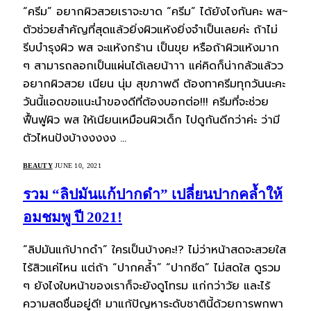
“ครีม” อยากผิวสวยเราจะขาด “ครีม” ได้ยังไงกันคะ พส~
ตัวช่วยสำคัญที่สุดแล้วยิ่งผิวแห้งยิ่งจำเป็นเลยค่ะ ถ้าไม่
รีบบำรุงผิว พส จะแห้งกร้าน เป็นขุย หรือถ้าผิวแห้งมาก
ๆ สามารถลอกเป็นแผ่นได้เลยน้าาา แค่คิดก็น่ากลัวแล้วว
อยากผิวสวย เนียน นุ่ม สุขภาพดี ต้องทาครีมทุกวันนะคะ
วันนี้แอดขอแนะนำของดีที่ต้องบอกต่อ!!! ครีมที่จะช่วย
ฟื้นฟูผิว พส ให้เนียนเหมือนผิวเด็ก ไปดูกันดีกว่าค่ะ ว่ามี
ตัวไหนปังบ้างงงงง …
BEAUTY
JUNE 10, 2021
รวม “ลิปมันแก้ปากดํา” เปลี่ยนปากคล้ำให้
อมชมพู ปี 2021!
“ลิปมันแก้ปากดํา” ใครเป็นบ้างคะ!? ไม่ว่าหน้าสดจะสวยใส
ไร้สิวแค่ไหน แต่ถ้า “ปากคล้ำ” “ปากซีด” ไม่สดใส ดูรวม
ๆ ยังไงใบหน้าของเราก็จะยังดูโทรม แก่กว่าวัย และไร้
ความสดชื่นอยู่ดี! มาแก้ปัญหาระดับชาตินี้ด้วยการพกพา