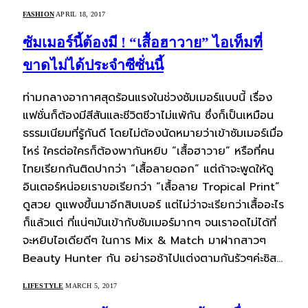
FASHION
APRIL 18, 2017
ซัมเมอร์นี้ต้องมี ! “เสื้อฮาวาย” ไอเท็มที่
ขาดไม่ได้ประจำซีซั่นนี้
ท่ามกลางอากาศสุดร้อนแรงในช่วงซัมเมอร์แบบนี้ เรื่อง
แฟชั่นก็ต้องมีสีสันและชีวิตชีวาไม่แพ้กัน ซึ่งก็เป็นเหมือน
ธรรมเนียมที่รู้กันดี โดยไม่ต้องนัดหมายว่าเข้าซัมเมอร์เมื่อ
ไหร่ ใครต่อใครก็ต้องพากันหยิบ “เสื้อฮาวาย” หรือที่คน
ไทยเรียกกันติดปากว่า “เสื้อลายดอก” แต่ถ้าจะพูดให้ดู
อินเตอร์หน่อยเราขอเรียกว่า “เสื้อลาย Tropical Print”
ดูสวย ดูแพงขึ้นมาอีกสิบเบอร์ แต่ไม่ว่าจะเรียกว่าเสื้ออะไร
ก็แล้วแต่ ที่แน่ๆมันเข้ากับซัมเมอร์มากๆ จนเราอดไม่ได้ที่
จะหยิบไอเดียดีๆ ในการ Mix & Match มาฝากสาวๆ
Beauty Hunter กัน อย่ารอช้าไปแต่งตามกันรัวๆค่ะซิส…
LIFESTYLE
MARCH 5, 2017