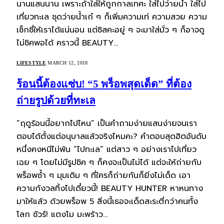
นานแสนนาน เพราะถ้าใส่ให้ถูกกาลเทศะ ใส่ไปว่ายน้ำ ใส่ไป
เที่ยวทะเล ชุดว่ายน้ำเก๋ ๆ ก็เพิ่มความเท่ ความสวย ความ
เซ็กซี่ให้เราได้แน่นอน แต่ซิสคะอยู่ ๆ จะมาใส่มั่ว ๆ ก็อาจดู
ไม่ชิคพอได้ คราวนี้ BEAUTY…
LIFESTYLE
MARCH 12, 2018
ร้อนนี้ต้องแซ่บ! “5 พร็อพสุดเด็ด” ที่ต้อง
ถ่ายรูปด้วยที่ทะเล
“ฤดูร้อนนี้อยากไปไหน” เป็นคำถามง่ายแสนง่ายจนเรา
ตอบได้ตั้งแต่อนุบาลแล้วจริงไหมคะ? คำตอบสุดฮิตอันดับ
หนึ่งคงหนีไม่พ้น “ไปทะเล” แต่สาว ๆ อย่างเราไปเที่ยว
เฉย ๆ โดยไม่มีรูปชิค ๆ ก็คงจะเป็นไม่ได้ แต่จะให้ถ่ายกับ
พร็อพซ้ำ ๆ มุมเดิม ๆ ที่ใครก็ถ่ายกันก็ยิ่งไม่เด็ด เอา
ความกังวลทิ้งไปเดี๋ยวนี้! BEAUTY HUNTER หาหนทาง
มาให้แล้ว ด้วยพร็อพ 5 สิ่งนี้เธอจะเด็ดสะระตี่กว่าคนทั้ง
โลก ชัวร์! แตงโม มะพร้าว…