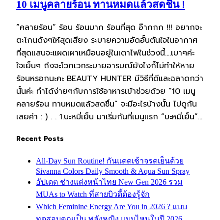
10 เมนูคลายร้อน ทานหมดแล้วสดชื่น !
“คลายร้อน” ร้อน ร้อนมาก ร้อนที่สุด อ๊ากกก !!! อยากจะ
ตะโกนดังๆให้สุดเสียง ระบายความอัดอั้นตันใจในอากาศ
ที่สุดแสนจะแผดเผาเหมือนอยู่ในเตาไฟในช่วงนี้….เบาๆค่ะ
ใจเย็นๆ ถึงจะโวกเวกระบายอารมณ์ยังไงก็ไม่ทำให้หาย
ร้อนหรอกนะคะ BEAUTY HUNTER มีวิธีที่ดีและฉลาดกว่า
นั้นค่ะ ทำได้ง่ายๆกับการใช้อาหารเข้าช่วยด้วย “10 เมนู
คลายร้อน ทานหมดแล้วสดชื่น” จะมีอะไรบ้างนั้น ไปดูกัน
เลยค่า : ) . . 1.บะหมี่เย็น มาเริ่มกันที่เมนูแรก “บะหมี่เย็น”…
Recent Posts
All-Day Sun Routine! กันแดดเช้าจรดเย็นด้วย
Sivanna Colors Daily Smooth & Aqua Sun Spray
อัปเดต ช่างแต่งหน้าไทย New Gen 2026 รวม
MUAs to Watch ที่สายบิวตี้ต้องรู้จัก
Which Feminine Energy Are You in 2026 ? แบบ
ทดสอบคุณเป็น พลังหญิง แบบไหนในปี 2026