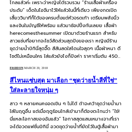
ไกลแล้วค่ะ เพราะว่าหญิงได้รวบรวม “ร้านเสื้อผ้าเครื่อง
ประดับ” เด็ดในไอจีมาไว้ให้แล้วในนี้ที่เดียว เพียงกดเปิด
เสี้ยววินาทีก็ได้ของครบตั้งแต่หัวจรดเท้า เตรียมพลังนิ้ว
และเงินในบัญชีให้พร้อม แล้วมาช้อปปิ้งกันเลยย เสื้อผ้า
herecomesthesummer เปิดมาด้วยร้านแรก สำหรับ
สาวแซ่บที่อยากจะโชว์สัดส่วนสุดปังของเรา หญิงมีร้าน
ชุดว่ายน้ำบิกินี่สุดจี๊ด สีสันสดใสโดนใจสุดๆ เนื้อผ้าหนา ดี
ไซต์ไม่เหมือนใคร ใส่แล้วยังไงก็ปังค่า ราคาเริ่มต้น 450…
FASHION
MARCH 20, 2018
สีไหนแซ่บสุด มาเลือก “ชุดว่ายน้ำสีที่ใช่”
ใส่ละลายใจหนุ่ม ๆ
สาว ๆ หลายคนคงอดเขิน ๆ ไม่ได้ ถ้าจะคว้าชุดว่ายน้ำมา
ใส่ในฤดูอื่น แต่เมื่อฤดูร้อนใกล้เข้ามาก็ต้องตะโกนว่า “ใช่!
นี่แหละโอกาสของฉันแล้ว” โอกาสสุดแสนเหมาะเจาะที่เรา
จะได้อวดแฟชั่นบิกินี่ อวดชุดว่ายน้ำที่ยัดไว้ในตู้เสื้อผ้ามา