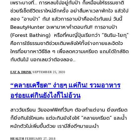
เพราะบางที… การหลบไปอยู่กับป่า ก็เหมือนให้ธรรมชาติ
ช่วยรีเซ็ตชีวิตเราใหม่อีกครั้ง อย่าลืมหาเวลาพักใจ แล้วไป
ลอง “อาบป่า” กัน! แล้วการอาบป่าคืออะไรกันแน่ วันนี้
BeautyHunter จะพามาหาคำตอบกัน!! การอาบป่า
(Forest Bathing) หรือที่คนญี่ปุ่นเรียกว่า “ชินริน-โยกุ”
คือการใช้ธรรมชาติช่วยเติมพลังให้ทั้งร่างกายและจิตใจ
ใครที่อยากหาวิธีชิล ๆ เพื่อลดความเครียด แถมได้ใกล้ชิด
กับต้นไม้ บอกเลยว่าต้องลอง…
EAT & DRINK
SEPTEMBER 25, 2020
“คลายเครียด” ง่ายๆ แค่กิน! รวมอาหาร
อร่อยแต่กินยังไงก็ไม่อ้วน
สาววัยเรียน วัยออฟฟิศที่วันๆ ต้องทำแต่งาน ยิ่งเครียด
ก็ยิ่งกินใช่ไหมคะ แต่จะกินยังไงให้ “คลายเครียด” และน้ำ
หนักตัวไม่เพิ่มขึ้นด้วย เรามีสิ่งดีๆมาแนะนำ
HEALTH
FEBRUARY 27, 2018