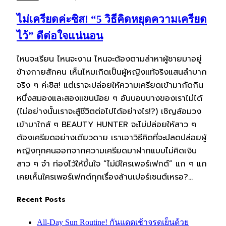
ไม่เครียดค่ะซิส! “5 วิธีคิดหยุดความเครียด
ไว้” ดีต่อใจแน่นอน
ไหนจะเรียน ไหนจะงาน ไหนจะต้องตามล่าหาผู้ชายมาอยู่
ข้างกายสักคน เห็นไหมเกิดเป็นผู้หญิงแท้จริงแสนลำบาก
จริง ๆ ค่ะซิส! แต่เราจะปล่อยให้ความเครียดเข้ามากัดกิน
หนึ่งสมองและสองแขนน้อย ๆ อันบอบบางของเราไม่ได้
(ไม่อย่างนั้นเราจะสู้ชีวิตต่อไปได้อย่างไร!?) เชิญล้อมวง
เข้ามาใกล้ ๆ BEAUTY HUNTER จะไม่ปล่อยให้สาว ๆ
ต้องเครียดอย่างเดียวดาย เราเอาวิธีคิดที่จะปลดปล่อยผู้
หญิงทุกคนออกจากความเครียดมาฝากแบบไม่คิดเงิน
สาว ๆ จ๋า ท่องไว้ให้ขึ้นใจ “ไม่มีใครเพอร์เฟกต์” แก ๆ แก
เคยเห็นใครเพอร์เฟกต์ทุกเรื่องล้านเปอร์เซนต์เหรอ?…
Recent Posts
All-Day Sun Routine! กันแดดเช้าจรดเย็นด้วย