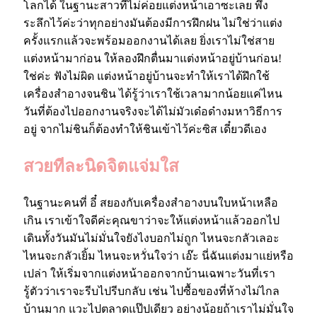
โลกได้ ในฐานะสาวที่ไม่ค่อยแต่งหน้าเอาซะเลย พึง
ระลึกไว้ค่ะว่าทุกอย่างมันต้องมีการฝึกฝน ไม่ใช่ว่าแต่ง
ครั้งแรกแล้วจะพร้อมออกงานได้เลย ยิ่งเราไม่ใช่สาย
แต่งหน้ามาก่อน ให้ลองฝึกตื่นมาแต่งหน้าอยู่บ้านก่อน!
ใช่ค่ะ ฟังไม่ผิด แต่งหน้าอยู่บ้านจะทำให้เราได้ฝึกใช้
เครื่องสำอางจนชิน ได้รู้ว่าเราใช้เวลามากน้อยแค่ไหน
วันที่ต้องไปออกงานจริงจะได้ไม่มัวเด๋อด๋างมหาวิธีการ
อยู่ จากไม่ชินก็ต้องทำให้ชินเข้าไว้ค่ะซิส เดี๋ยวดีเอง
สวยทีละนิดจิตแจ่มใส
ในฐานะคนที่ อี๋ สยองกับเครื่องสำอางบนใบหน้าเหลือ
เกิน เราเข้าใจดีค่ะคุณขาว่าจะให้แต่งหน้าแล้วออกไป
เดินทั้งวันมันไม่มั่นใจยังไงบอกไม่ถูก ไหนจะกลัวเลอะ
ไหนจะกลัวเยิ้ม ไหนจะหวั่นใจว่า เอ๊ะ นี่ฉันแต่งมาแย่หรือ
เปล่า ให้เริ่มจากแต่งหน้าออกจากบ้านเฉพาะวันที่เรา
รู้ตัวว่าเราจะรีบไปรีบกลับ เช่น ไปซื้อของที่ห้างไม่ไกล
บ้านมาก แวะไปตลาดแป๊ปเดียว อย่างน้อยถ้าเราไม่มั่นใจ