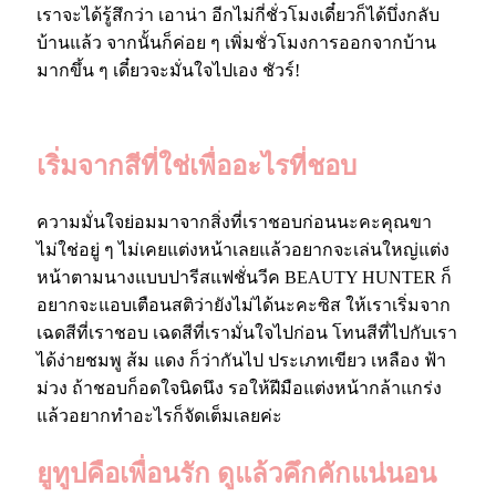
เราจะได้รู้สึกว่า เอาน่า อีกไม่กี่ชั่วโมงเดี๋ยวก็ได้บึ่งกลับ
บ้านแล้ว จากนั้นก็ค่อย ๆ เพิ่มชั่วโมงการออกจากบ้าน
มากขึ้น ๆ เดี๋ยวจะมั่นใจไปเอง ชัวร์!
เริ่มจากสีที่ใช่เพื่ออะไรที่ชอบ
ความมั่นใจย่อมมาจากสิ่งที่เราชอบก่อนนะคะคุณขา
ไม่ใช่อยู่ ๆ ไม่เคยแต่งหน้าเลยแล้วอยากจะเล่นใหญ่แต่ง
หน้าตามนางแบบปารีสแฟชั่นวีค BEAUTY HUNTER ก็
อยากจะแอบเตือนสติว่ายังไม่ได้นะคะซิส ให้เราเริ่มจาก
เฉดสีที่เราชอบ เฉดสีที่เรามั่นใจไปก่อน โทนสีที่ไปกับเรา
ได้ง่ายชมพู ส้ม แดง ก็ว่ากันไป ประเภทเขียว เหลือง ฟ้า
ม่วง ถ้าชอบก็อดใจนิดนึง รอให้ฝีมือแต่งหน้ากล้าแกร่ง
แล้วอยากทำอะไรก็จัดเต็มเลยค่ะ
ยูทูปคือเพื่อนรัก ดูแล้วคึกคักแน่นอน