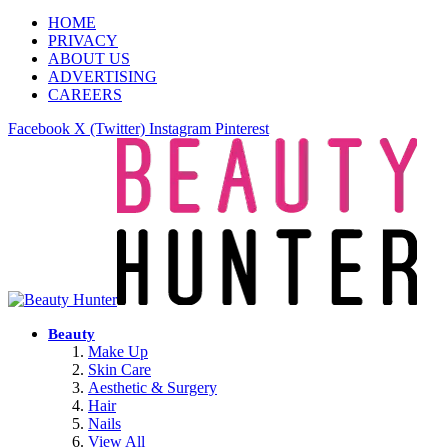
HOME
PRIVACY
ABOUT US
ADVERTISING
CAREERS
Facebook
X (Twitter)
Instagram
Pinterest
Beauty
Make Up
Skin Care
Aesthetic & Surgery
Hair
Nails
View All