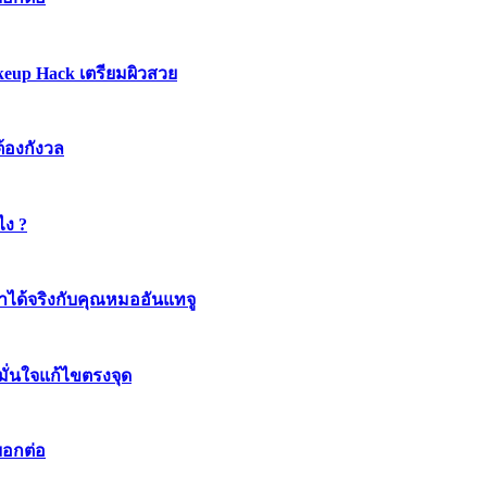
keup Hack เตรียมผิวสวย
ต้องกังวล
ไง ?
ทำได้จริงกับคุณหมออันแทจู
มมั่นใจแก้ไขตรงจุด
บอกต่อ