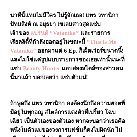
“vatanika”
นาทีนี้แทบไม่มีใคร ไม่รู้จักเธอ! แพร วทานิกา
ปัทมสิงห์ ณ อยุธยา เซเลบสาวสุดแซ่บ
เจ้าของ
แบรนด์ “Vatanika”
และรายการ
เรียลลิตี้ที่กำลังฮอตอยู่ในขณะนี้
“This Is Me
Vatanika”
ออกมาแค่ 6 Ep. ก็เผ็ดเว่อร์ขนาดนี้!
และไม่ใช่แค่รูปแบบรายการของเธอเท่านั้นนะที่
แซ่บ
Beauty Hunter
แอบส่องสไตล์ของสาวคน
นี้มาแล้ว บอกเลยว่า แซ่บตัวแม่!
ถ้าพูดถึง แพร วทานิกา คงต้องนึกถึงความฮอตที่
มีอยู่ในทุกอณู สไตล์การแต่งตัวที่เปรี้ยว โฉบ
เฉี่ยว เป็นตัวเองของตัวเอง หากจะบอกว่าเธอคือ
หนึ่งในตัวแม่ของวงการแฟชั่นก็คงไม่ผิดนัก ไม่