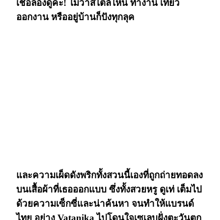
เชื่อลองดูค่ะ! ไม่ว่าสไตล์ไหน ทำงาน เที่ยว
ออกงาน หรืออยู่บ้านก็ปังทุกลุค
และความเผ็ดดังพริกทั้งสวนนี้เองที่ถูกถ่ายทอดลง
บนเสื้อผ้าที่เธอออกแบบ ซึ่งทั้งสวยหรู ดูเท่ เต็มไป
ด้วยความเซ็กซี่และน่าค้นหา จนทำให้แบรนด์
ไทย อย่าง Vatanika ไปโดนใจเซเลบฝั่งตะวันตก