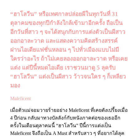
“ฮาโลวีน”
หรือเทศกาลปล่อยผีในทุกวันที่
31
ตุลาคมของทุกปีกำลังใกล้เข้ามาอีกครั้ง ถือเป็น
อีกวันที่สาว ๆ จะได้สนุกกับการแต่งตัวเป็นผีสาว
ออกอาละวาด และแสดงความคิดสร้างสรรค์
ผ่านไอเดียแฟชั่นหลอน ๆ ไปทั่วเมืองแบบไม่มี
ใครว่าอะไร ถ้าไม่เคยลองออกอาละวาด หรือเคย
แต่ง แต่ปีนี้หมดไอเดีย เราชวนมาดู
5
ลุครับ
“ฮาโลวีน”
แต่งเป็นผีสาว ว้าวจนใคร ๆ ก็เหลียว
มอง
Maleficent
เมื่อตัวแม่จอมวายร้ายอย่าง
Maleficent
ที่เคยดังเปรี้ยงเมื่อ
4
ปีก่อน กลับมาทวงบัลลังก์กับหนังภาคต่อของเธออีก
ครั้งในเดือนตุลาคมนี้
“ฮาโลวีน”
ปีนี้การแต่งเป็น
Maleficent
จึงถือเป็น
A Must
สำหรับสาว ๆ ที่อยากได้ลุค