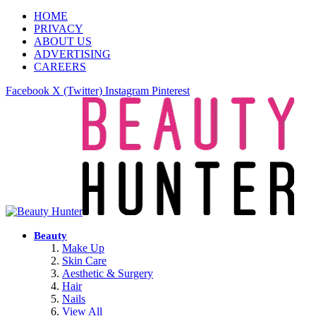
HOME
PRIVACY
ABOUT US
ADVERTISING
CAREERS
Facebook
X (Twitter)
Instagram
Pinterest
Beauty
Make Up
Skin Care
Aesthetic & Surgery
Hair
Nails
View All