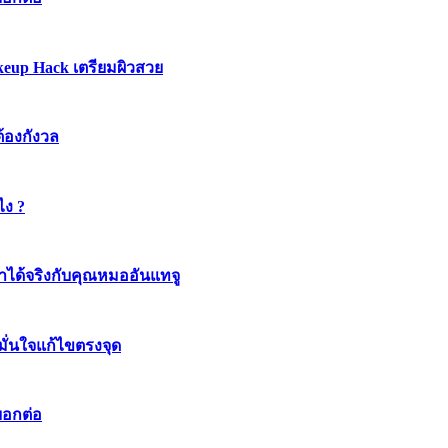
keup Hack เตรียมผิวสวย
ต้องกังวล
ไง ?
ทำได้จริงกับคุณหมออันแทจู
มมั่นใจแก้ไขตรงจุด
บอกต่อ