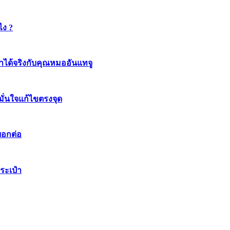
ไง ?
ทำได้จริงกับคุณหมออันแทจู
มมั่นใจแก้ไขตรงจุด
บอกต่อ
ระเป๋า