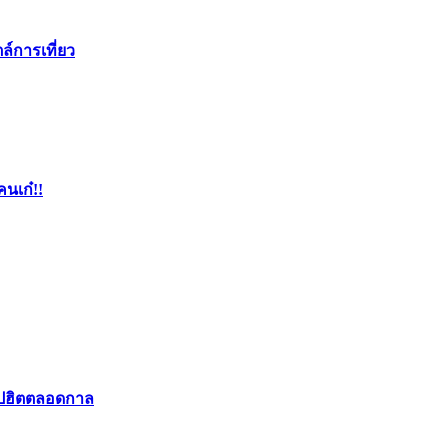
ล์การเที่ยว
คนเก๋!!
อปฮิตตลอดกาล