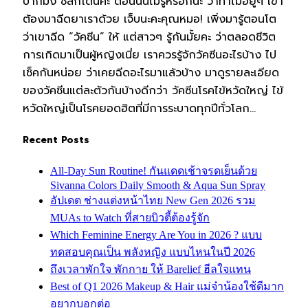
ปากมั่ง ซิสก็โดนค่ะ ตอนนั้นไม่รู้หรอกนะ ว่าทำไมอยู่ๆ เขา
ต้องมาฉีดยาเราด้วย เจ็บนะคะคุณหมอ! เพิ่งมารู้ตอนโต
ว่าเขาฉีด “วัคซีน” ให้ แต่สาวๆ รู้กันมั้ยคะ ว่าตลอดชีวิต
การเกิดมาเป็นผู้หญิงเนี่ย เราควรรู้จักวัคซีนอะไรบ้าง ไป
เช็คกันหน่อย ว่าเคยฉีดอะไรมาแล้วบ้าง มาดูรายละเอียด
ของวัคซีนแต่ละตัวกันบ้างดีกว่า วัคซีนโรคไข้หวัดใหญ่ ไข้
หวัดใหญ่เป็นโรคยอดฮิตที่มีการระบาดทุกปีทั่วโลก…
Recent Posts
All-Day Sun Routine! กันแดดเช้าจรดเย็นด้วย
Sivanna Colors Daily Smooth & Aqua Sun Spray
อัปเดต ช่างแต่งหน้าไทย New Gen 2026 รวม
MUAs to Watch ที่สายบิวตี้ต้องรู้จัก
Which Feminine Energy Are You in 2026 ? แบบ
ทดสอบคุณเป็น พลังหญิง แบบไหนในปี 2026
ถึงเวลาพักใจ พักกาย ให้ Barelief ฮีลใจแทน
Best of Q1 2026 Makeup & Hair แม่จ๋าน้องใช้ดีมาก
อยากบอกต่อ