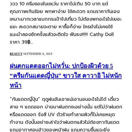
ววว 10 ครีมซองในเซเว่น ราคาไม่เกิน 50 บาท แต่
คุณภาพเกินร้อย พกพาง่าย ใช้สะดวก แถมราคากันเอง
เหมาะมากเวลาแบกกระเป๋าไปเที่ยว ไม่ต้องพกอะไรไปเยอะ
แยะ สะดวกสบายจะตาย หาซื้อก็ง่าย ใครยังไม่เคยใช้
แนะนำลองซักครั้งแล้วจะติดใจ ฟันธง!!!!! Cathy Doll
ราคา 39฿…
BEAUTY
SEPTEMBER 6, 2019
ฝนตกแดดออกไม่หวั่น: ปกป้องผิวด้วย 5
“ครีมกันแดดญี่ปุ่น” ขาวใส คาวาอิ ไม่หนัก
หน้า
“กันแดดญี่ปุ่น” ฤดูฝนอันเอาแน่เอานอนอะไรไม่ได้ เดี๋ยว
สาย ๆ แดดออก บ่ายมาฝนตกซะอย่างนั้น แต่ไม่ว่าฝนตก
หรือแดดออก รังสี UV ตัวร้ายทำลายผิวก็ไม่เคยหยุด
ทำงาน ดังนั้นอย่าชะล่าใจว่าฝนตกแล้วไม่ต้องทากันแดด
แถมอากาศอบอ้าวของหน้าฝน แถมความชื้นแฉะยิ่ง