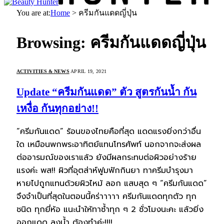
You are at:
Home
>
ครีมกันแดดญี่ปุ่น
Browsing:
ครีมกันแดดญี่ปุ่น
ACTIVITIES & NEWS
APRIL 19, 2021
Update “ครีมกันแดด” ตัว สูตรกันน้ำ กัน
เหงื่อ กันทุกอย่าง!!
“ครีมกันแดด” ร้อนของไทยคือที่สุด แดดแรงยิ่งกว่าอื่น
ใด เหมือนพกพระอาทิตย์แทนโทรศัพท์ นอกจากจะส่งผล
ต่ออารมณ์ของเราแล้ว ยังมีผลกระทบต่อผิวอย่างร้าย
แรงค่ะ พส!! ผิวที่อุตส่าห์ฟูมฟักกินยา ทาครีมบำรุงมา
หายไปถูกแทนด้วยผิวไหม้ ลอก แสบสุด ๆ “ครีมกันแดด”
จึงจำเป็นที่สุดในตอนนี้คร่าาาาา ครีมกันแดดทุกตัว ทุก
ชนิด ทุกยี่ห้อ แนะนำให้ทาซ้ำทุก ๆ 2 ชั่วโมงนะคะ แล้วยิ่ง
ออกแดด ลงน้ำ ต้องทำค่ะ!!!!…