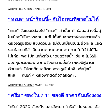
ACTIVITIES & NEWS
APRIL 5, 2021
“ทะเล” หน้าร้อนนี้~ กับไอเทมที่ขาดไม่ได้
“ทะเล” ซัมเมอร์ต้องไป “ทะเล” เท่านั้นค่ะ!!! ร้อนอย่างนี้อยู่
ในเมืองไม่ไหวหรอกนะ แต่ไปทั้งทีนอกจากผ่อนคลายแล้ว
ต้องได้รูปสวย แซ่บด้วยนะ ไม่งั้นเหมือนไปไม่ถึงทะเล แอด
รวมไอเทมที่จำเป็นมากกกกกกกกกก ขาดไม่ได้ ไม่มีคือ
ไม่เก๋อ่ะ พส ไปทะเลทั้งทีจะขาดชุดว่ายน้ำแซ่บ ๆ ไม่ได้ป่ะ
อวดหุ่นสวยของ พส พร้อมความมั่นใจ เผลอมีผู้มาตก
ด้วยนะจ๊ะ ไม่ตกที่ทะเลก็ตกเพราะรูปในไอจี เฟสบุ๊คนี่
แหละ!!!! คนเก๋ ๆ ต้องพกติดตัวตลอดค่ะ…
ACTIVITIES & NEWS
MARCH 24, 2021
“ครีม” ซองใน 7-11 ของดี ราคากันเอ๊งงงงง
“ครีม” 2020 ต้องถึงเวลาอัพเดท “ครีม” กันหนอยแล้ว