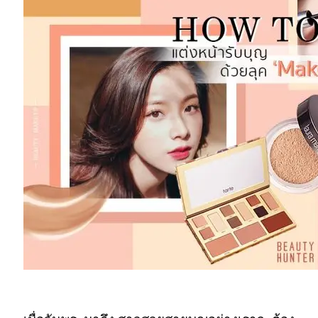
“MakeUp No Make