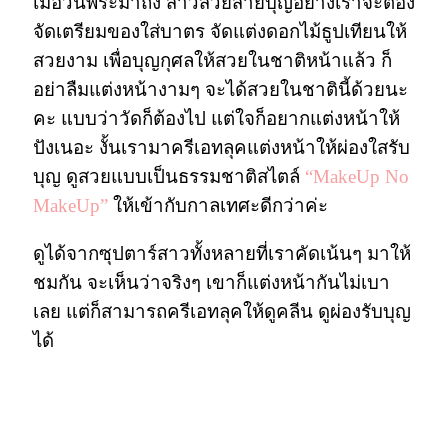
เมื่อวันพระมาถึง สาวสวยสายบุญอย่างเราจะต้อง
จัดเตรียมของใส่บาตร จัดแต่งดอกไม้ธูปเทียนให้
สวยงาม เพื่อบุญกุศลให้สวยในชาติหน้าแล้ว ก็
อย่าลืมแต่งหน้างามๆ จะได้สวยในชาตินี้ด้วยนะ
คะ แบบว่าวัดก็ต้องไป แต่ใจก็อยากแต่งหน้าให้
ปังเนอะ งั้นเรามาครีเอทลุคแต่งหน้าให้ผ่องใสรับ
บุญ ดูสวยแบบเป็นธรรมชาติสไตล์
“MakeUp No
MakeUp”
ให้เข้ากับกาลเทศะดีกว่าค่ะ
ดูได้จากซุปตาร์สาวทั้งหลายที่เราคัดเน้นๆ มาให้
ชมกัน จะเห็นว่าจริงๆ เขาก็แต่งหน้ากันไม่เบา
เลย แต่ก็สามารถครีเอทลุคให้ดูคลีน ดูผ่องรับบุญ
ได้