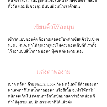
พื้นที่เราลงไว้ ให้อยู่ติดทนกับใบหน้าสวยๆของเราตลอด
ทั้งวัน แถมยังช่วยคุมมันบนผิวหน้าเราด้วยนะ
เขียนคิ้วให้ละมุน
เข้าวัดแบบซอฟต์ๆ ก็อย่าเผลอลงมือหนักเขียนคิ้วไปเข้มๆ
นะคะ มันจะทำให้ลุคเราดูแรงไม่ตรงคอนเซ็ปต์ที่เราตั้ง
ไว้ เอาแบบสีน้ำตาล อ่อนๆ ฟุ้งๆ แต่พองามเนอะ
แต่งตาพองาม
เบาๆ คลีนๆ ด้วย Natural Look ก็พอ ครีเอทได้ด้วยมองหา
พาเลทตาสีโทนน้ำตาลอ่อนๆ หรือสีเนื้อ จะทำให้ตาไม่
หนักจนเกินไป ดัดขนตาอีกนิดปัดมาสคาร่าอีกหน่อย ก็
ทำให้ดูสวยแบบเป็นธรรมชาติได้แล้วค่ะ