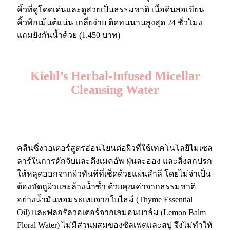
คิ้วที่ดูโดดเด่นและดูสวยเป็นธรรมชาติ เนื้อดินสอเขียน
คิ้วพิกเม้นต์แน่น เกลี่ยง่าย ติดทนนานสูงสุด 24 ชั่วโมง
แถมยังกันน้ำด้วย (1,450 บาท)
Kiehl’s Herbal-Infused Micellar
Cleansing Water
คลีนซิ่งวอเตอร์สูตรอ่อนโยนต่อผิวที่ใช้เทคโนโลยีไมเซล
ลาร์ในการดักจับและดึงเมคอัพ ฝุ่นละออง และสิ่งสกปรก
ให้หลุดออกจากผิวทันทีที่เช็ดด้วยแผ่นสำลี โดยไม่จำเป็น
ต้องขัดถูผิวและล้างน้ำซ้ำ ด้วยคุณค่าจากธรรมชาติ
อย่างน้ำมันหอมระเหยจากใบไธม์ (Thyme Essential
Oil) และฟลอรัลวอเตอร์จากเลมอนบาล์ม (Lemon Balm
Floral Water) ไม่มีส่วนผสมของซัลเฟตและสบู่ จึงไม่ทำให้