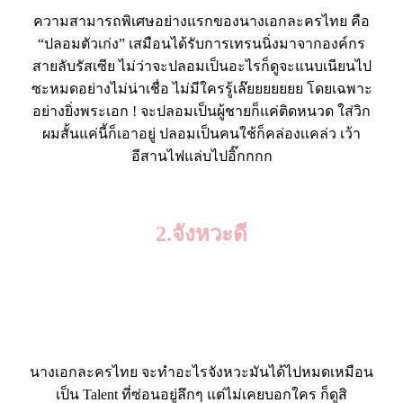
ความสามารถพิเศษอย่างแรกของนางเอกละครไทย คือ
“ปลอมตัวเก่ง” เสมือนได้รับการเทรนนิ่งมาจากองค์กร
สายลับรัสเซีย ไม่ว่าจะปลอมเป็นอะไรก็ดูจะแนบเนียนไป
ซะหมดอย่างไม่น่าเชื่อ ไม่มีใครรู้เล๊ยยยยยยย โดยเฉพาะ
อย่างยิ่งพระเอก ! จะปลอมเป็นผู้ชายก็แค่ติดหนวด ใส่วิก
ผมสั้นแค่นี้ก็เอาอยู่ ปลอมเป็นคนใช้ก็คล่องเเคล่ว เว้า
อีสานไฟแล่บไปอิ๊กกกก
..
2.จังหวะดี
.
.
นางเอกละครไทย จะทำอะไรจังหวะมันได้ไปหมดเหมือน
เป็น Talent ที่ซ่อนอยู่ลึกๆ แต่ไม่เคยบอกใคร ก็ดูสิ