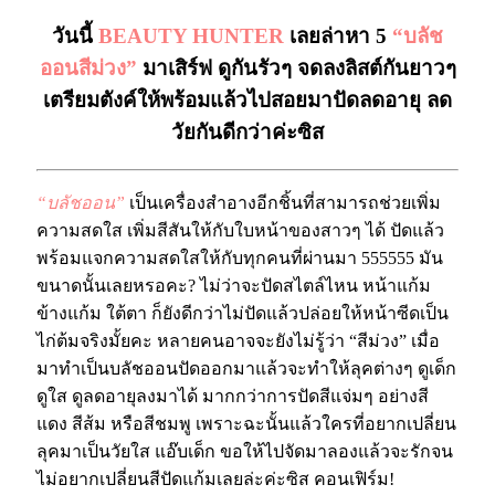
วันนี้
BEAUTY HUNTER
เลยล่าหา 5
“บลัช
ออนสีม่วง”
มาเสิร์ฟ ดูกันรัวๆ จดลงลิสต์กันยาวๆ
เตรียมตังค์ให้พร้อมแล้วไปสอยมาปัดลดอายุ ลด
วัยกันดีกว่าค่ะซิส
“บลัชออน”
เป็นเครื่องสำอางอีกชิ้นที่สามารถช่วยเพิ่ม
ความสดใส เพิ่มสีสันให้กับใบหน้าของสาวๆ ได้ ปัดแล้ว
พร้อมแจกความสดใสให้กับทุกคนที่ผ่านมา 555555 มัน
ขนาดนั้นเลยหรอคะ? ไม่ว่าจะปัดสไตล์ไหน หน้าแก้ม
ข้างแก้ม ใต้ตา ก็ยังดีกว่าไม่ปัดแล้วปล่อยให้หน้าซีดเป็น
ไก่ต้มจริงมั้ยคะ หลายคนอาจจะยังไม่รู้ว่า “สีม่วง” เมื่อ
มาทำเป็นบลัชออนปัดออกมาแล้วจะทำให้ลุคต่างๆ ดูเด็ก
ดูใส ดูลดอายุลงมาได้ มากกว่าการปัดสีแจ่มๆ อย่างสี
แดง สีส้ม หรือสีชมพู เพราะฉะนั้นแล้วใครที่อยากเปลี่ยน
ลุคมาเป็นวัยใส แอ๊บเด็ก ขอให้ไปจัดมาลองแล้วจะรักจน
ไม่อยากเปลี่ยนสีปัดแก้มเลยล่ะค่ะซิส คอนเฟิร์ม!