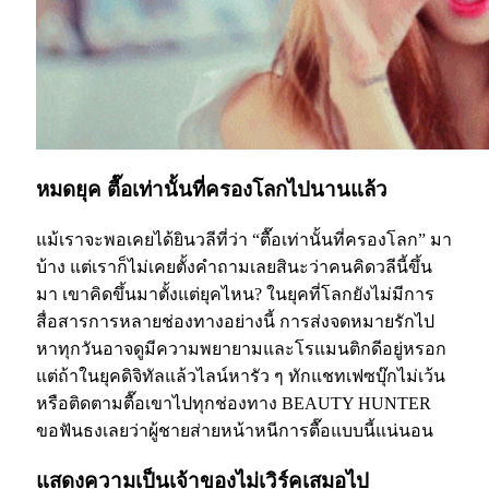
หมดยุค ตื๊อเท่านั้นที่ครองโลกไปนานแล้ว
แม้เราจะพอเคยได้ยินวลีที่ว่า “ตื๊อเท่านั้นที่ครองโลก” มา
บ้าง แต่เราก็ไม่เคยตั้งคำถามเลยสินะว่าคนคิดวลีนี้ขึ้น
มา เขาคิดขึ้นมาตั้งแต่ยุคไหน? ในยุคที่โลกยังไม่มีการ
สื่อสารการหลายช่องทางอย่างนี้ การส่งจดหมายรักไป
หาทุกวันอาจดูมีความพยายามและโรแมนติกดีอยู่หรอก
แต่ถ้าในยุคดิจิทัลแล้วไลน์หารัว ๆ ทักแชทเฟซบุ๊กไม่เว้น
หรือติดตามตื๊อเขาไปทุกช่องทาง BEAUTY HUNTER
ขอฟันธงเลยว่าผู้ชายส่ายหน้าหนีการตื๊อแบบนี้แน่นอน
แสดงความเป็นเจ้าของไม่เวิร์คเสมอไป