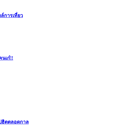
ล์การเที่ยว
คนเก๋!!
อปฮิตตลอดกาล