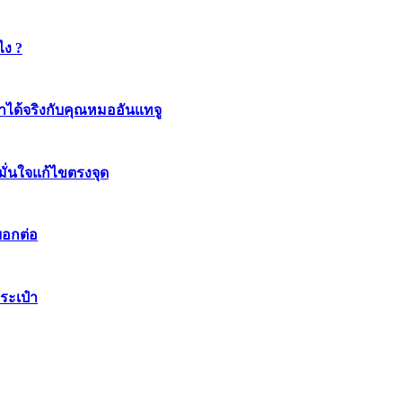
ไง ?
ทำได้จริงกับคุณหมออันแทจู
มมั่นใจแก้ไขตรงจุด
บอกต่อ
ระเป๋า