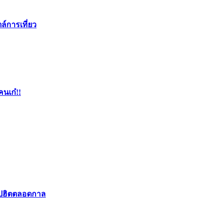
ล์การเที่ยว
คนเก๋!!
อปฮิตตลอดกาล