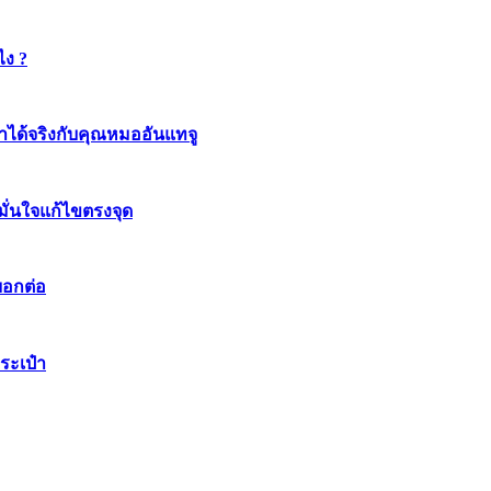
ไง ?
ทำได้จริงกับคุณหมออันแทจู
มมั่นใจแก้ไขตรงจุด
บอกต่อ
ระเป๋า