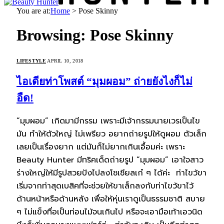
You are at:
Home
>
Pose Skinny
Browsing:
Pose Skinny
LIFESTYLE
APRIL 10, 2018
ไอเดียท่าโพสต์ “มุมผอม” ถ่ายยังไงก็ไม่
อืด!
“มุมผอม” เกิดมามีกรรม เพราะมีเจ้ากรรมนายเวรเป็นไข
มัน ทำให้ตัวใหญ่ ไม่เพรียว อยากถ่ายรูปให้ดูผอม ตัวเล็ก
เลยเป็นเรื่องยาก แต่มันก็ไม่ยากเกินเอื้อมค่ะ เพราะ
Beauty Hunter มีทริคเด็ดถ่ายรูป “มุมผอม” เอาใจสาว
ร่างใหญ่ให้มีรูปสวยปังไปลงโซเชียลเก๋ ๆ ได้ค่ะ ท่าไขว้ขา
เริ่มจากท่าสุดเบสิคที่จะช่วยให้ขาเล็กลงกับท่าไขว้ขาไว้
ด้านหน้าหรือด้านหลัง เพื่อให้หุ่นเราดูเป็นธรรมชาติ สบาย
ๆ ไม่แข็งทื่อเป็นท่อนไม้จนเกินไป หรือจะเอามือเท้าเอวนิด