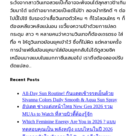
ระวังจากสาววินเทจสวยเป๊ะก็อาจจะพังจนได้ลุคสาวป้าเกิน
วัยมาได้ แต่ถ้าอยากสวยเป๊ะแต่ไม่ป้า ลองนำทริคดี ๆ ต่อ
ไปนี้ไปใช้ รับรองว่าเสื้อวินเทจตัวไหน ๆ ก็ไฉไลจนใคร ๆ ก็
ต้องเหลียวหลังแน่นอน เขวี้ยงความป้าด้วยการปลด
กระดุม สาว ๆ หลายคนว่าความวินเทจก็ต้องเถรตรง ใส่
ทื่อ ๆ ให้ดูวินเทจย้อนยุคเข้าไว้ ซึ่งก็ไม่ผิด แต่หลายครั้ง
การนำแฟชั่นย้อนยุคมาใส่ย้อนยุคกลับไม่ได้ดูสวยชิค
เหมือนนางแบบในแมกกาซีนเสมอไป เราถึงต้องลองปรับ
ดัดแปลง…
Recent Posts
All-Day Sun Routine! กันแดดเช้าจรดเย็นด้วย
Sivanna Colors Daily Smooth & Aqua Sun Spray
อัปเดต ช่างแต่งหน้าไทย New Gen 2026 รวม
MUAs to Watch ที่สายบิวตี้ต้องรู้จัก
Which Feminine Energy Are You in 2026 ? แบบ
ทดสอบคุณเป็น พลังหญิง แบบไหนในปี 2026