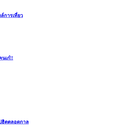
ล์การเที่ยว
คนเก๋!!
อปฮิตตลอดกาล