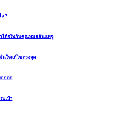
ไง ?
ทำได้จริงกับคุณหมออันแทจู
มมั่นใจแก้ไขตรงจุด
บอกต่อ
ระเป๋า