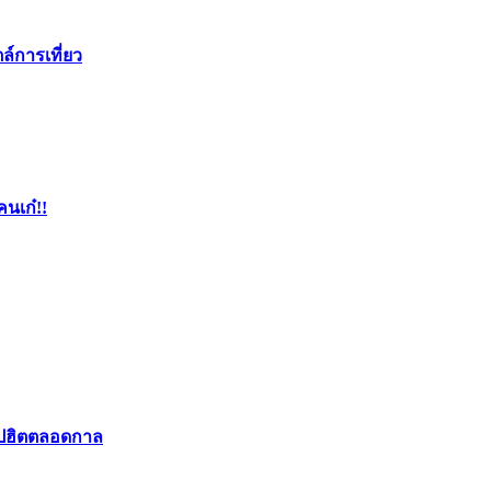
ล์การเที่ยว
คนเก๋!!
อปฮิตตลอดกาล