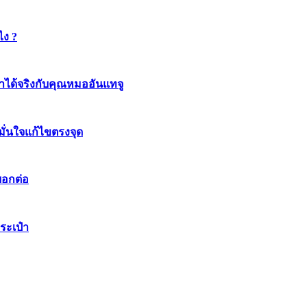
ไง ?
ทำได้จริงกับคุณหมออันแทจู
มมั่นใจแก้ไขตรงจุด
บอกต่อ
ระเป๋า