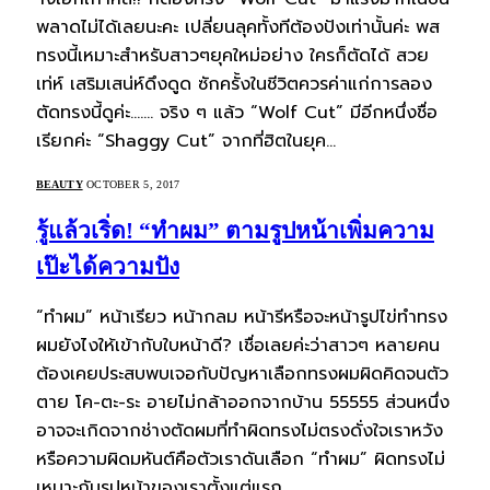
พลาดไม่ได้เลยนะคะ เปลี่ยนลุคทั้งทีต้องปังเท่านั้นค่ะ พส
ทรงนี้เหมาะสำหรับสาวๆยุคใหม่อย่าง ใครก็ตัดได้ สวย
เท่ห์ เสริมเสน่ห์ดึงดูด ซักครั้งในชีวิตควรค่าแก่การลอง
ตัดทรงนี้ดูค่ะ……. จริง ๆ แล้ว “Wolf Cut” มีอีกหนึ่งชื่อ
เรียกค่ะ “Shaggy Cut” จากที่ฮิตในยุค…
BEAUTY
OCTOBER 5, 2017
รู้แล้วเริ่ด! “ทำผม” ตามรูปหน้าเพิ่มความ
เป๊ะได้ความปัง
“ทำผม” หน้าเรียว หน้ากลม หน้ารีหรือจะหน้ารูปไข่ทำทรง
ผมยังไงให้เข้ากับใบหน้าดี? เชื่อเลยค่ะว่าสาวๆ หลายคน
ต้องเคยประสบพบเจอกับปัญหาเลือกทรงผมผิดคิดจนตัว
ตาย โค-ตะ-ระ อายไม่กล้าออกจากบ้าน 55555 ส่วนหนึ่ง
อาจจะเกิดจากช่างตัดผมที่ทำผิดทรงไม่ตรงดั่งใจเราหวัง
หรือความผิดมหันต์คือตัวเราดันเลือก “ทำผม” ผิดทรงไม่
เหมาะกับรูปหน้าของเราตั้งแต่แรก