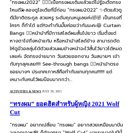
“ทรงผม2022” 💇🏻‍♀️เบื่อทรงผมเดิมแล้วแต่ไม่รู้จะตัดทรง
ไหนดี💫ลองดูไอเดียที่นี่ก่อน “ทรงผม2022” ✨ตัดแล้วดู
ดีมีชาติตระกูล สวยหรู ระดับคุณหนูเลยค่ะ🤣🤣 เป็นทรงที่
ใครๆ ก็ทำได้ แต่!!จะทำกันมั๊ยค่อยว่ากันนะคะ😆 Curtain
Bangs 👉🏻หน้าม้าที่มีการสไลด์ผมสั้นไปยาว เริ่มตั้งแต่
หางตาไปถึงหน้าแก้ม หรือหน้าม้าสไลด์ข้าง สามารถดัด
ให้ดูมีวอลลุ่มได้ด้วยส่วนผมข้างหน้าจะไว้สั้นไว้ยาวได้หมด
เลยค่ะ จัดทรงง่ายมาก วันสวยออกงาน วันสบายๆ เข้า
กับทุกลุคเลย!!!! See-through bangs 👉🏻หน้าม้าตรง
ซอยบางๆ ประเทศเกาหลีคือทำกับแทบทุกคน!!!!!! แต่
เหมาะกับคนไว้ผมบ๊อบมากกว่า…
ACTIVITIES & NEWS
JULY 29, 2021
“ทรงผม” ยอดฮิตสำหรับผู้หญิง 2021 Wolf
Cut
“ทรงผม” อยากเปลี่ยน “ทรงผม” อยากสวยเหมือนนาบีน
างเอกเกาหลี!! ก็ต้องทรง “Wolf Cut” มาแรงมากในปีนี้