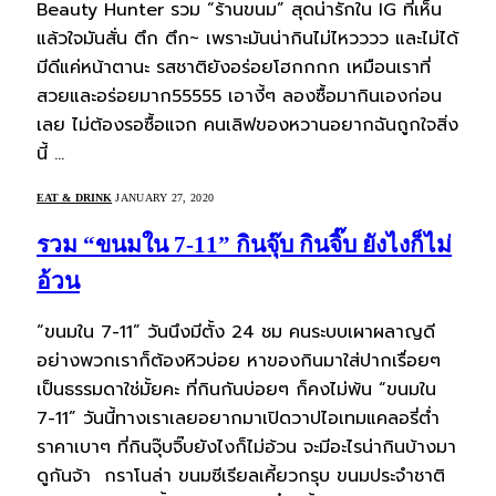
Beauty Hunter รวม “ร้านขนม” สุดน่ารักใน IG ที่เห็น
แล้วใจมันสั่น ตึก ตึก~ เพราะมันน่ากินไม่ไหวววว และไม่ได้
มีดีแค่หน้าตานะ รสชาติยังอร่อยโฮกกกก เหมือนเราที่
สวยและอร่อยมาก55555 เอางี้ๆ ลองซื้อมากินเองก่อน
เลย ไม่ต้องรอซื้อแจก คนเลิฟของหวานอยากฉันถูกใจสิ่ง
นี้ …
EAT & DRINK
JANUARY 27, 2020
รวม “ขนมใน 7-11” กินจุ๊บ กินจิ๊บ ยังไงก็ไม่
อ้วน
“ขนมใน 7-11” วันนึงมีตั้ง 24 ชม คนระบบเผาผลาญดี
อย่างพวกเราก็ต้องหิวบ่อย หาของกินมาใส่ปากเรื่อยๆ
เป็นธรรมดาใช่มั้ยคะ ที่กินกันบ่อยๆ ก็คงไม่พ้น “ขนมใน
7-11” วันนี้ทางเราเลยอยากมาเปิดวาปไอเทมแคลอรี่ต่ำ
ราคาเบาๆ ที่กินจุ๊บจิ๊บยังไงก็ไม่อ้วน จะมีอะไรน่ากินบ้างมา
ดูกันจ้า กราโนล่า ขนมซีเรียลเคี้ยวกรุบ ขนมประจำชาติ