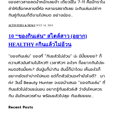
ของสาวสายลดน้ำหนักเลยจ้า เดี๋ยวนี้ใน 7-11 คือมีกราโน
ล่าให้เลือกหลายยี่ห้อ หลายรสชาติเลย จะกินเล่นเปล่าๆ
กินคู่กับนมก็ดีงามไปหมด อย่างน้อง…
ACTIVITIES & NEWS
JULY 14, 2016
10 “ของกินเล่น” สไตล์สาว (อยาก)
HEALTHY #กินแล้วไม่อ้วน
“ของกินเล่น” ของที่ “กินแล้วไม่อ้วน” น่ะ มีมั้ยยยย? ก็
ความหิวมันห้ามไม่ไหว!!! เวลาหิวๆ อะไรๆ ก็อยากกินไปซะ
หมดจริงมั้ยคะ? อันนู้นก็น่ากิน อันนี้ก็น่าโดน เห็นอะไรก็
อยากยัดเข้าปากไปหมด แต่ก็กลัวอ้วนจะทำยังไงดี? . มา
ค่ะ! วันนี้ Beauty Hunter จะขอนำเสนอ “ของกินเล่น” ที่
กินแล้วไม่อ้วนแน่นอน อยากรู้กันแล้วล่ะสิ ว่าอันไหนควร
กิน อันไหนควรห้าม พร้อมแล้วไปลุย กันเล้ยยยย…
Recent Posts