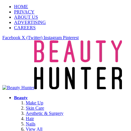
HOME
PRIVACY
ABOUT US
ADVERTISING
CAREERS
Facebook
X (Twitter)
Instagram
Pinterest
Beauty
Make Up
Skin Care
Aesthetic & Surgery
Hair
Nails
View All