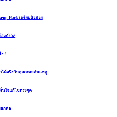
keup Hack เตรียมผิวสวย
ต้องกังวล
ไง ?
ทำได้จริงกับคุณหมออันแทจู
มมั่นใจแก้ไขตรงจุด
บอกต่อ