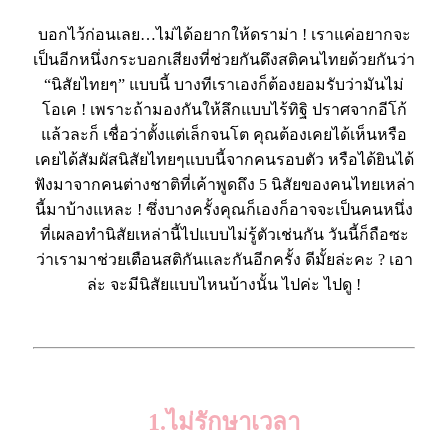
บอกไว้ก่อนเลย…ไม่ได้อยากให้ดราม่า ! เราแค่อยากจะ
เป็นอีกหนึ่งกระบอกเสียงที่ช่วยกันดึงสติคนไทยด้วยกันว่า
“นิสัยไทยๆ” แบบนี้ บางทีเราเองก็ต้องยอมรับว่ามันไม่
โอเค ! เพราะถ้ามองกันให้ลึกแบบไร้ทิฐิ ปราศจากอีโก้
แล้วละก็ เชื่อว่าตั้งแต่เล็กจนโต คุณต้องเคยได้เห็นหรือ
เคยได้สัมผัสนิสัยไทยๆแบบนี้จากคนรอบตัว หรือได้ยินได้
ฟังมาจากคนต่างชาติที่เค้าพูดถึง 5 นิสัยของคนไทยเหล่า
นี้มาบ้างแหละ ! ซึ่งบางครั้งคุณก็เองก็อาจจะเป็นคนหนึ่ง
ที่เผลอทำนิสัยเหล่านี้ไปแบบไม่รู้ตัวเช่นกัน วันนี้ก็ถือซะ
ว่าเรามาช่วยเตือนสติกันและกันอีกครั้ง ดีมั้ยล่ะคะ ? เอา
ล่ะ จะมีนิสัยแบบไหนบ้างนั้น ไปค่ะ ไปดู !
.
.
1.ไม่รักษาเวลา