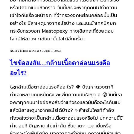
อยากมีหน้าอกทรงสวยงามในแบบที่ไม่ต้องหาวิธีกระชับ
หรือปกปิดแบบชั่วคราว วันนี้เลยจะพาทุกคนไปทำความ
เข้าใจกับเรื่องหน้าอก ที่ว่าทรวงอกหย่อนคล้อยนั้นเป็น
อย่างไร มีสาเหตุมาจากอะไรบ้าง และแนะนำเทคนิคยก
กระชับทรวงอก Mastopexy ทางเลือกจะที่ช่วยตอบ
โจทย์ให้สาวๆ กลับมามั่นใจได้อีกครั้ง…
ACTIVITIES & NEWS
JUNE 1, 2023
ไขข้อสงสัย…กล้ามเนื้อตาอ่อนแรงคือ
อะไร?
🤔กล้ามเนื้อตาอ่อนแรงคืออะไร? 👁 ปัญหาดวงตาที่
ทำเอาหลายคนหนักใจและเสียความมั่นใจสุด ๆ 😰วันนี้เรา
จะพาทุกคนมาไขข้อสงสัยว่าแท้จริงแล้วมันคืออะไรกันแน่
แล้วมีสาเหตุมาจากอะไรได้บ้าง? ✨สำหรับใครที่กำลัง
กังวลใจว่าจะเป็นกล้ามเนื้อตาอ่อนแรงหรือไม่ บทความนี้มี
คำตอบ!! ปัญหาตาไม่เท่ากัน ชั้นตาตก เวลายิ้มหรือ
หัวเราะยิ่งเห็นได้ชัด นอกจากจะทำให้หมดความมั่นใจแล้ว