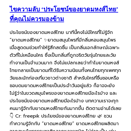
ไขความลับ ‘ประโยชน์ของยาดมหงส์ไทย’
ที่คุณไม่ควรมองข้าม
ประโยชน์ของยาดมหงส์ไทย นาทีนี้คงไม่มีใครที่ไม่รู้จัก
“ยาดมหงส์ไทย” ✨ยาดมสมุนไพรที่มีกลิ่นหอมสมุนไพร
เมื่อสูดดมช่วยทำให้รู้สึกสดชื่น เป็นกลิ่นเอกลักษณ์เฉพาะ
ตัวที่ไม่เหมือนใคร ซึ่งเป็นกลิ่นที่ถูกจริตวัยรุ่นไทยและวัย
ทำงานเป็นจำนวนมาก จึงไม่แปลกเลยว่าทำไมยาดมหงส์
ไทยกลายเป็นยาดมที่ได้รับความนิยมทั้งคนไทยทุกเพศทุก
วัยและนักท่องเที่ยวชาวต่างชาติ สำหรับใครที่ชื่นชอบหรือ
ชอบดมยาดมหงส์ไทยเป็นประจำวันอยู่แล้ว ก็อาจจะยัง
ไม่รู้ว่าในขวดสมุนไพรของยาดมหงส์ไทยมีอะไรบ้าง และ
ประโยชน์ของยาดมหงส์ไทยมีอะไรบ้าง บทความเราจะทุก
คนมารู้จักกับยาดมหงส์ไทยกันมากขึ้น ติดตามอ่านได้เลย
👇 Cr: freepik ประโยชน์ของยาดมหงส์ไทย 🌿 ชวน
ทำความรู้จักกับ “ยาดมหงส์ไทย” ยาดมหงส์ไทยผลิตมา