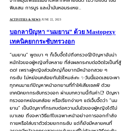
จากสมุนไพรธรรมชาติหลากหลายชนิด ไม่ว่าจะเป็น เช่น
พิมเสน การบูร และน้ำมันหอมระเหย…
ACTIVITIES & NEWS
JUNE 22, 2023
บอกลาปัญหา “นมยาน” ด้วย Mastopexy
เทคนิคยกกระชับทรวงอก
“นมยาน” พูดเบา ๆ ก็เจ็บจี๊ดไปถึงทรวง😰ปัญหาอันน่า
หนักใจของผู้หญิงทั้งหลาย ที่ส่งผลกระทบต่อจิตใจเป็นที่สู้
ดด! เพราะผู้หญิงส่วนใหญ่ก็อยากมีหน้าอกสวย ๆ
กระชับ ไม่หย่อนคล้อยกันใช่ไหมล่ะคะ ✨วันนี้แอดเลยจะพา
ทุกคนมาแก้ปัญหาหน้าอกยานที่ทำให้เสียเซลฟ์ ด้วย
เทคนิคยกกระชับทรวงอก ผ่านบทความนี้กันค่า📑 ปัญหา
ทรวงอกหย่อนคล้อย หรือเรียกง่ายๆ แต่เจ็บจี๊ดว่า “นม
ยาน” เป็นปัญหาที่กระทบต่อความมั่นใจของผู้หญิงได้ไม่
เบาเลย ถึงจะหาวิธีแก้ไขเฉพาะหน้าอย่างการออกกำลัง
กายหรือใส่บราตัวช่วยยกกระชับ แต่ก็ยังมีหลายคนที่