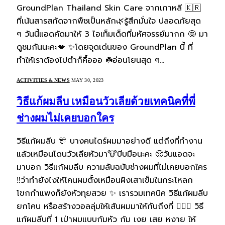
GroundPlan Thailand Skin Care จากเกาหลี 🇰🇷
ที่เน้นสารสกัดจากพืชเป็นหลัก🌿รู้สึกมั่นใจ ปลอดภัยสุด
ๆ วันนี้แอดคัดมาให้ 3 ไอเท็มเด็ดที่มหัศจรรย์มากก 🤩 มา
ดูชมกันนะคะ💋 ✨โดยจุดเด่นของ GroundPlan นี้ ที่
ทำให้เราต้องไปตำก็คื้อออ ☘️อ่อนโยนสุด ๆ…
ACTIVITIES & NEWS
MAY 30, 2023
วิธีแก้ผมลีบ เหมือนวัวเลียด้วยเทคนิคที่พี่
ช่างผมไม่เคยบอกใคร
วิธีแก้ผมลีบ 🎊 บางคนไดร์ผมมาอย่างดี แต่ถึงที่ทำงาน
แล้วเหมือนโดนวัวเลียหัวมา🐮บีบมือนะคะ 🥺วันแอดจะ
มาบอก วิธีแก้ผมลีบ ความลับฉบับช่างผมที่ไม่เคยบอกใคร
‼️ว่าทำยังไงให้โคนผมตั้งเหมือนฝังเสาเข็มในกระโหลก
โขกกำแพงก็ยังหัวทุยสวย ✨ เรารวมเทคนิค วิธีแก้ผมลีบ
ยกโคน หรือสร้างวอลลุ่มให้เส้นผมมาให้กันถึงที่ 💇🏻‍♀️ วิธี
แก้ผมลีบที่ 1 เป่าผมแบบก้มหัว ก้ม เงย เสย หงาย ให้