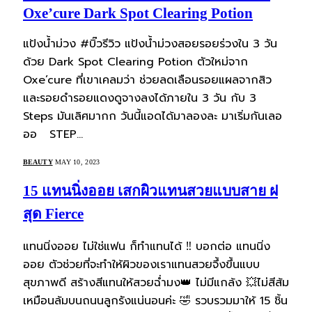
Oxe’cure Dark Spot Clearing Potion
แป้งน้ำม่วง #บิ๊วรีวิว แป้งน้ำม่วงสอยรอยร่วงใน 3 วัน
ด้วย Dark Spot Clearing Potion ตัวใหม่จาก
Oxe’cure ที่เขาเคลมว่า ช่วยลดเลือนรอยแผลจากสิว
และรอยดำรอยแดงดูจางลงได้ภายใน 3 วัน กับ 3
Steps มันเลิศมากก วันนี้แอดได้มาลองละ มาเริ่มกันเลอ
ออ STEP…
BEAUTY
MAY 10, 2023
15 แทนนิ่งออย เสกผิวแทนสวยแบบสาย ฝ
สุด Fierce
แทนนิ่งออย ไม่ใช่แฟน ก็ทำแทนได้ ‼️ บอกต่อ แทนนิ่ง
ออย ตัวช่วยที่จะทำให้ผิวของเราแทนสวยจึ้งขึ้นแบบ
สุขภาพดี สร้างสีแทนให้สวยฉ่ำมง👑 ไม่มีแกล้ง 💥ไม่สีส้ม
เหมือนล้มบนถนนลูกรังแน่นอนค่ะ 🤣 รวบรวมมาให้ 15 ชิ้น