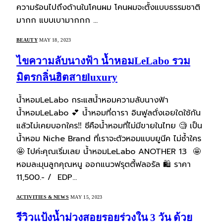
ความร้อนไปถึงด้านในโคนผม โคนผมจะตั้งแบบธรรมชาติ
มากก แบบเบามากกก …
BEAUTY
MAY 18, 2023
ไขความลับนางฟ้า น้ำหอมLeLabo รวม
มิตรกลิ่นฮิตสายluxury
น้ำหอมLeLabo กระแสน้ำหอมความลับนางฟ้า
น้ำหอมLeLabo 💕 น้ำหอมที่ดารา อินฟูลตั่งเอยใดใช้กัน
แล้วไม่เคยบอกใคร‼️ ชีคือน้ำหอมที่ไม่มีขายในไทย 🧐 เป็น
น้ำหอม Niche Brand ที่เราจะตัวหอมแบบยูนีค ไม่ซ้ำใคร
🤩 ไปค่ะคุณเริ่มเลย น้ำหอมLeLabo ANOTHER 13 🤩
หอมละมุนลูกคุณหนู ออกแนวฟรุตตี้ฟลอรัล 🛍️ ราคา
11,500.- / EDP…
ACTIVITIES & NEWS
MAY 15, 2023
รีวิวแป้งน้ำม่วงสอยรอยร่วงใน 3 วัน ด้วย