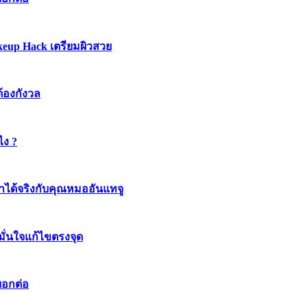
keup Hack เตรียมผิวสวย
ต้องกังวล
ไง ?
ทำได้จริงกับคุณหมออันแทจู
มมั่นใจแก้ไขตรงจุด
บอกต่อ