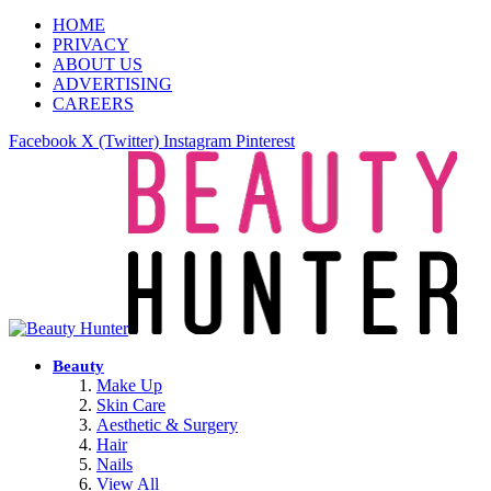
HOME
PRIVACY
ABOUT US
ADVERTISING
CAREERS
Facebook
X (Twitter)
Instagram
Pinterest
Beauty
Make Up
Skin Care
Aesthetic & Surgery
Hair
Nails
View All