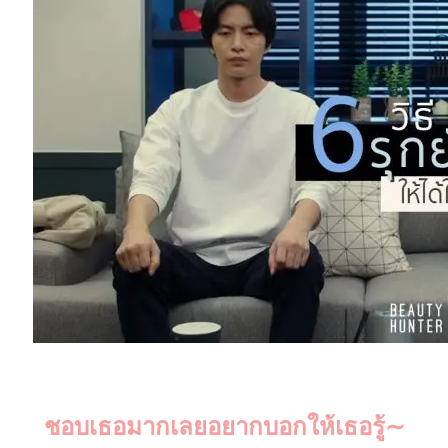
“หนุ่มขี้อาย”
ชอบเธอมากเลยอยากบอกให้เธอรู้∼