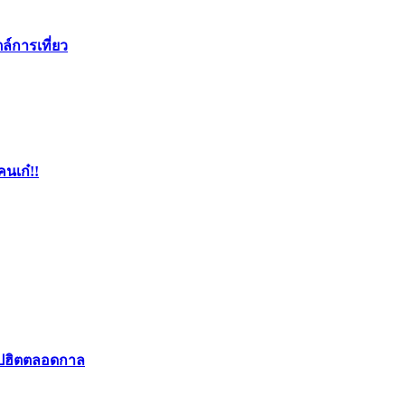
ล์การเที่ยว
คนเก๋!!
อปฮิตตลอดกาล