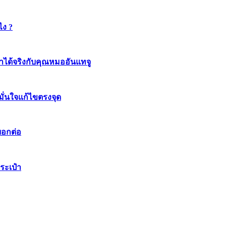
ไง ?
ทำได้จริงกับคุณหมออันแทจู
มมั่นใจแก้ไขตรงจุด
บอกต่อ
ระเป๋า