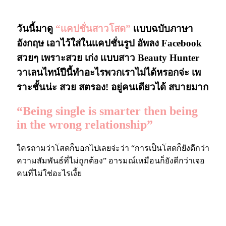
“เเคปชั่นสาวโสด”
วันนี้มาดู
“เเคปชั่นสาวโสด”
เเบบฉบับภาษา
อังกฤษ เอาไว้ใส่ในเเคปชั่นรูป อัพลง Facebook
สวยๆ เพราะสวย เก่ง เเบบสาว Beauty Hunter
วาเลนไทน์ปีนี้ทำอะไรพวกเราไม่ได้หรอกจ่ะ เพ
ราะชั้นน่ะ สวย สตรอง! อยู่คนเดียวได้ สบายมาก
“Being single is smarter then being
in the wrong relationship”
ใครถามว่าโสดก็บอกไปเลยจ่ะว่า “การเป็นโสดก็ยังดีกว่า
ความสัมพันธ์ที่ไม่ถูกต้อง” อารมณ์เหมือนก็ยังดีกว่าเจอ
คนที่ไม่ใช่อะไรเงี้ย