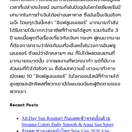
เวลาที่เปล่าประโยชน์ จนกระทั่งในปัจจุบันโลกโซเชียลเริ่มมี
บทบาทในการทำเงินได้อย่างมหาศาล ซึ่งมันเป็นเงินจริงๆ
นะจ๊ะ โดยทุกวันนี้เหล่า “อินฟลูเอนเซอร์” มากมายกำลัง
ได้รับรายได้มากกว่าอาชีพที่ทำรายได้สูงๆ รวมกันถึง 3
ปี และเมื่อพูดถึงเรื่องเกี่ยวกับเงินๆ ทองๆ ผู้คนมากมาย
ก็ต้องการทราบว่าใครกันนะที่จะยืนหนึ่งในวงการอินฟลู
เอนเซอร์ ถึงแม้ว่าอีกหลายๆ คน ก็ไม่ได้ผลตอบแทนที่
มากมายขนาดนั้น จากผลงานที่พวกเขาทำ แต่ก็มีบาง
ส่วนนะที่ทำได้จริงๆ นะ ซึ่งในบทความนี้ เราจะมาทำการ
เปิดเผย 10 “อินฟลูเอนเซอร์” ในโลกออนไลน์ที่ทำรายได้
สูงสุดและอิทธิพลที่พวกเขามีต่อแบรนด์และผู้ติดตามของ
พวกเขา…
Recent Posts
All-Day Sun Routine! กันแดดเช้าจรดเย็นด้วย
Sivanna Colors Daily Smooth & Aqua Sun Spray
อัปเดต ช่างแต่งหน้าไทย New Gen 2026 รวม