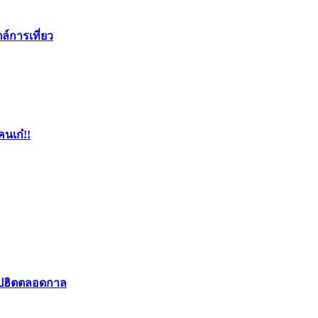
ล์การเที่ยว
คนเก๋!!
อปฮิตตลอดกาล