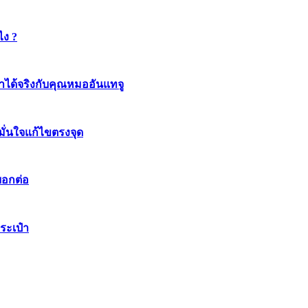
ไง ?
ทำได้จริงกับคุณหมออันแทจู
มมั่นใจแก้ไขตรงจุด
บอกต่อ
ระเป๋า