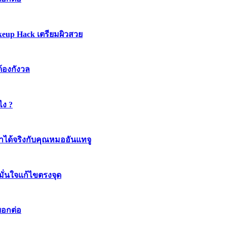
keup Hack เตรียมผิวสวย
ต้องกังวล
ไง ?
ทำได้จริงกับคุณหมออันแทจู
มมั่นใจแก้ไขตรงจุด
บอกต่อ