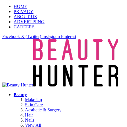
HOME
PRIVACY
ABOUT US
ADVERTISING
CAREERS
Facebook
X (Twitter)
Instagram
Pinterest
Beauty
Make Up
Skin Care
Aesthetic & Surgery
Hair
Nails
View All